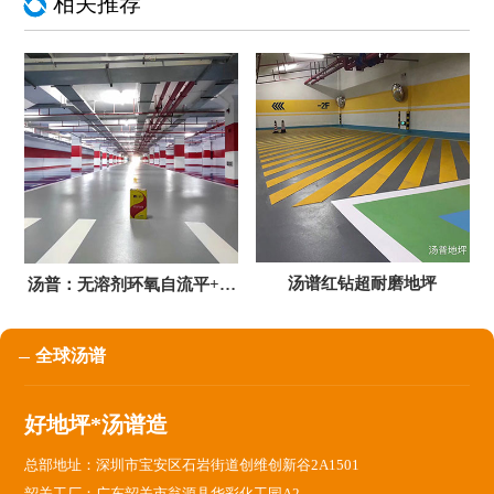
相关推荐
汤谱红钻超耐磨地坪
汤普：无溶剂环氧自流平+纳
米红钻超耐磨
全球汤谱
好地坪*汤谱造
总部地址：深圳市宝安区石岩街道创维创新谷2A1501
韶关工厂：广东韶关市翁源县华彩化工园A2