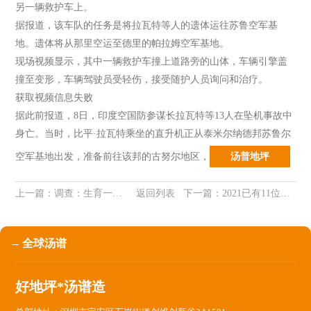
另一辆救护车上。
据报道，该车队的任务是将拉瓦特等人的遗体运往苏鲁空军基
地。遗体将从那里空运至德里的帕拉姆空军基地。
现场视频显示，其中一辆救护车撞上道路旁的山体，车辆引擎盖
撞至变形，车辆驾驶员受轻伤，接受随护人员询问和治疗。
获取视频信息失败
据此前报道，8日，印度空国防参谋长拉瓦特等13人在坠机事故中
身亡。当时，比平·拉瓦特乘坐的直升机正从泰米尔纳德邦苏鲁尔
空军基地出发，准备前往该邦的古努尔地区
，
汤普地坪
上一篇：
调查：生育一个孩子使得女方就业几率下降约6.6%，生育二胎其就业几率再次下降9.3%
返回列表
下一篇：
2021已有11位南京大屠杀幸存者去世
全球汤谱
好地坪*汤谱造