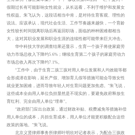
假期过长有可能影响女性就业，从长远看，不利于维护和发展女
性权益。朱飞认为，这段话相当中肯，是对待生育客观、理性的
说法。应该承认，现代社会生活、工作节奏越来越快，一个育龄
女性较长时间脱离职场后再返回职场，面临的种种困难都相当
大，这对其职业发展和职业生涯的连续性都可能带来巨大冲击。
华中科技大学的调查结果还显示，生育一个孩子将使家庭劳
动力市场总收入下降约5.6%；继续生育第二个孩子的家庭劳动力
市场总收入再次下降约7.1%。
“工作中，由于生育二孩三孩对用人单位发展和人均效能等都
会形成潜在影响，延长产假、增加育儿假等措施可能会导致女性
就业更加困难，进而导致年轻人对生育问题更加焦虑。”朱飞说，
这些成本全由用人单位负担显然是不现实的，要避免政府释放生
育红利、完全由用人单位“埋单”。
“政府部门应出台政策，通过财政补贴、税费减免等措施补偿
用人单位的成本，共担生育成本，用人单位才能更积极配合这些
政策的落地。”朱飞说。
北京义贤律师事务所律师叶明欣对记者表示，为配合三孩政