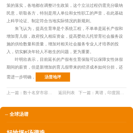
策的落实，各地都在调整计生政策，这个立法过程仍需充分吸纳
民意，听取各方，特别是用人单位和女性职工的声音，在此基础
上科学论证、制定符合当地实际情况的新规则。
朱飞认为，提高生育率是个系统工程，不单单是延长产假和
增加育儿假，政府投入相应资金，提高婴幼儿托管育社会服务设
施的供给数量和质量，增加对相关社会服务专业人才培养的投
入，切实解决年轻人不敢生的问题，更为重要。
叶明欣表示，目前延长的产假有生育保险可以保障女性休假
期间的薪资，但是新增加的育儿假带来的经济成本如何分担，还
需进一步明确
，
汤普地坪
上一篇：
数十名穿市容制服人员围抢老人甘蔗？官方回应播报文章
返回列表
下一篇：
离谱，印度国防参谋长遗体运送车队半路出车祸播报文章
全球汤谱
好地坪*汤谱造