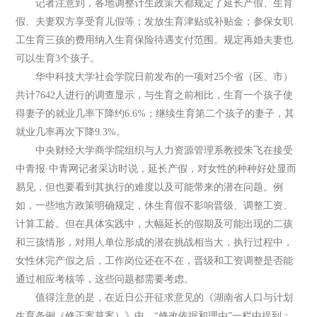
记者注意到，各地调整计生政策大都规定了延长产假、生育
假、夫妻双方享受育儿假等；发放生育津贴或补贴金；参保女职
工生育三孩的费用纳入生育保险待遇支付范围。规定再婚夫妻也
可以生育3个孩子。
华中科技大学社会学院日前发布的一项对25个省（区、市）
共计7642人进行的调查显示，与生育之前相比，生育一个孩子使
得妻子的就业几率下降约6.6%；继续生育第二个孩子的妻子，其
就业几率再次下降9.3%。
中央财经大学商学院组织与人力资源管理系教授朱飞在接受
中青报·中青网记者采访时说，延长产假，对女性的种种好处显而
易见，但也要看到其执行的难度以及可能带来的潜在问题。例
如，一些地方政策明确规定，休生育假不影响晋级、调整工资、
计算工龄。但在具体实践中，大幅延长的假期及可能出现的二孩
和三孩情形，对用人单位形成的潜在挑战相当大，执行过程中，
女性休完产假之后，工作岗位还在不在，晋级和工资调整是否能
通过相应考核等，这些问题都需要考虑。
值得注意的是，在近日公开征求意见的《湖南省人口与计划
生育条例（修正案草案）》中，“修改依据和理由”一栏中提到：