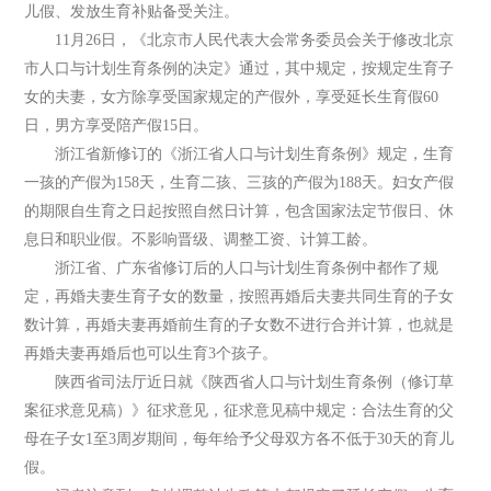
儿假、发放生育补贴备受关注。
11月26日，《北京市人民代表大会常务委员会关于修改北京
市人口与计划生育条例的决定》通过，其中规定，按规定生育子
女的夫妻，女方除享受国家规定的产假外，享受延长生育假60
日，男方享受陪产假15日。
浙江省新修订的《浙江省人口与计划生育条例》规定，生育
一孩的产假为158天，生育二孩、三孩的产假为188天。妇女产假
的期限自生育之日起按照自然日计算，包含国家法定节假日、休
息日和职业假。不影响晋级、调整工资、计算工龄。
浙江省、广东省修订后的人口与计划生育条例中都作了规
定，再婚夫妻生育子女的数量，按照再婚后夫妻共同生育的子女
数计算，再婚夫妻再婚前生育的子女数不进行合并计算，也就是
再婚夫妻再婚后也可以生育3个孩子。
陕西省司法厅近日就《陕西省人口与计划生育条例（修订草
案征求意见稿）》征求意见，征求意见稿中规定：合法生育的父
母在子女1至3周岁期间，每年给予父母双方各不低于30天的育儿
假。