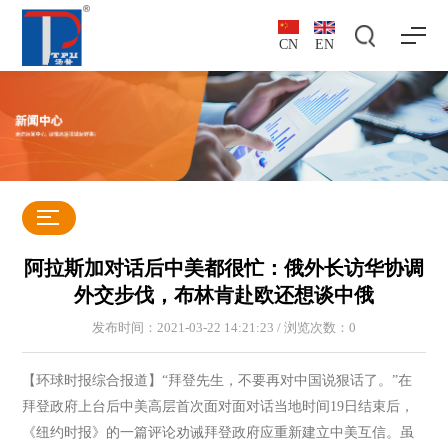
CN
EN
阿拉斯加对话后中美都很忙：俄外长访华协调
外交步伐，布林肯赴欧还想谈中俄
发布时间：2021-03-22 14:21:23 / 浏览次数：
0
【环球时报综合报道】“拜登先生，不要再对中国说狠话了。”在
拜登政府上台后中美高层首次面对面对话当地时间19日结束后，
《纽约时报》的一篇评论劝诫拜登政府应重新建立中美互信。虽