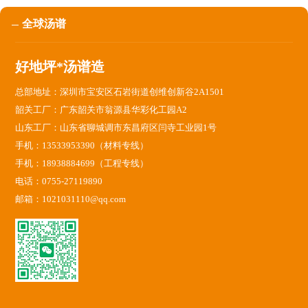
全球汤谱
好地坪*汤谱造
总部地址：深圳市宝安区石岩街道创维创新谷2A1501
韶关工厂：广东韶关市翁源县华彩化工园A2
山东工厂：山东省聊城调市东昌府区闫寺工业园1号
手机：13533953390（材料专线）
手机：18938884699（工程专线）
电话：0755-27119890
邮箱：1021031110@qq.com