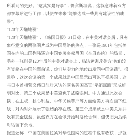
所看到的更好。“这其实是好事”，鲁宾斯坦说，这就意味着双方
都在幕后进行工作，以便在未来“能够达成一些具有建设性的成
果”。
“120年天翻地覆”
“120年天翻地覆”，《韩国日报》21日称，在中美对话会后，具有
象征意义的两张图片成为中国网络的热点，一张是1901年包括美
国在内的11国列强逼迫中国签署丧权辱国《辛丑条约》的场景，
另外一张则是120年后的中美对话会上，杨洁篪训斥美方“你们没
有资格在中国的面前说，你们从实力的地位出发同中国谈话”。报
道称，这次会谈的第一个成果就是中国显示出可以平视美国，这
与日本首相菅义伟日前对来访的两名美国高官“卑躬屈膝”形成鲜
明对比。第二个成果是中美避免了战略误判。中方通过此次会
谈，在主权、核心利益、中华民族尊严等方面给美方再次画下红
线，对内对外展示了强烈的存在感。第三个成果就是中美关系并
没有完全破裂。虽然双方在会谈开始时唇枪舌剑，但仍旧为后续
对话留下余地。
报道还称，中国在美国拉紧对华包围网的过程中也有收获，那就