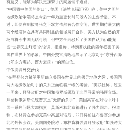
有意义，能够为解决更加棘手的问题铺平道路。
“中国戳中美国的伤口”，德国《法兰克福汇报》称，美中之间的
地缘政治争端将是今后十年乃至更长时间段内的主要矛盾。不
过，即便在剑拔弩张之下双方依然有合作空间。世界期待最大的
两个经济体在具有共同利益的领域展开合作。美方认为自己的开
场白将令中国无话可说，但中方全面驳斥了美国自认为仍能充
当“世界民主灯塔”的论调。报道称，特朗普执政的四年损害了美
国在世界上的形象。中国外交官清晰地展示了北京对于“东升西降
（即东方崛起、西方衰落）”的新自信。
中俄协调外交步伐
“在拜登努力希望重新确立美国在世界上的领导地位之际，美国同
两大地缘政治对手的关系正面临着严峻的考验。”美联社称，过去
一周来，拜登政府对中国和俄罗斯采取了非同寻常的强硬立场。
拜登称俄罗斯总统普京是“无情的杀手”，美国高官在对话中对中
国一系列问题大加指责，莫斯科和北京都进行了强力回击。报道
称，布林肯在参加完美中高层对话后，22日将前往布鲁塞尔参加
北约外长会议。美国国务院称，布林肯将强调拜登政府“加强跨大