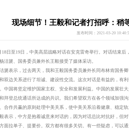
现场细节！王毅和记者打招呼：稍
发布时间：2021-03-20 10:40
月18日至19日，中美高层战略对话在安克雷奇举行。对话结束
杨洁篪、国务委员兼外长王毅接受了媒体采访。
洁篪表示，过去两天，我和王毅国务委员兼外长同布林肯国务卿
和双边关系进行了坦诚、建设性交流。这次对话是有益的，有利
。中国将坚定维护国家主权、安全和发展利益。中国的发展壮大
和拜登总统通话所达成的共识。我们希望双方在各个领域加强沟
、合作共赢的原则处理中美关系，使中美关系沿着健康、稳定轨
毅表示，中方是抱着诚意来对话的，因为对话总比对抗好，但对
方面拉单子、提要价。双方都有很多关切。有一些疑虑，可以通