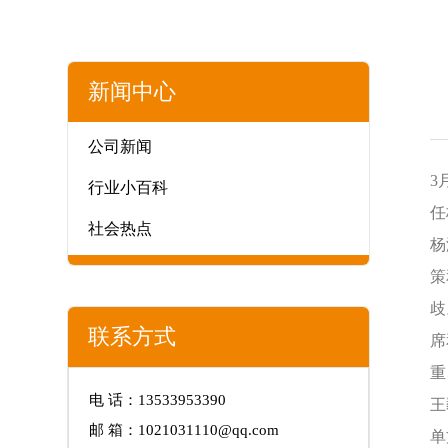
新闻中心
公司新闻
3
行业小百科
任
社会热点
杨
策
歧
联系方式
席
重
电 话：13533953390
王
邮 箱：1021031110@qq.com
单