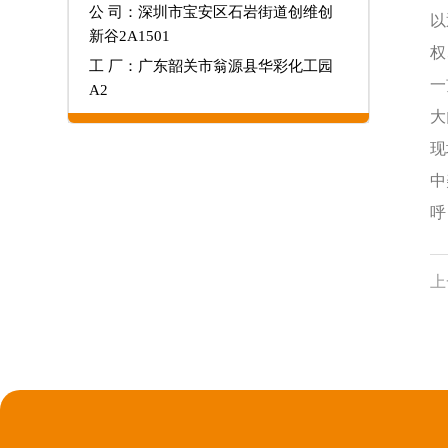
公 司：深圳市宝安区石岩街道创维创
以
新谷2A1501
权
工 厂：广东韶关市翁源县华彩化工园
一
A2
大
现
中
呼
上