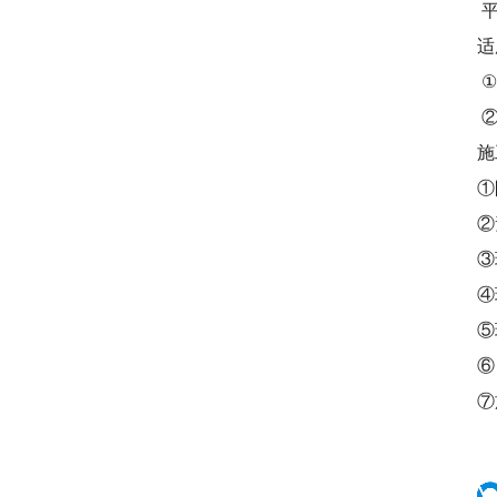
平
适
①
②
施
①
②
③
④
⑤
⑥
⑦