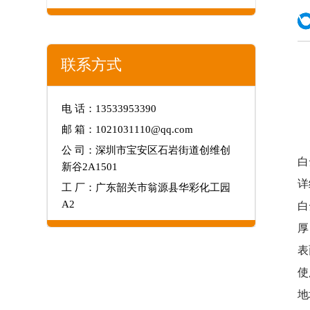
联系方式
电 话：13533953390
邮 箱：1021031110@qq.com
公 司：深圳市宝安区石岩街道创维创
白
新谷2A1501
详
工 厂：广东韶关市翁源县华彩化工园
A2
白
厚
表
使
地