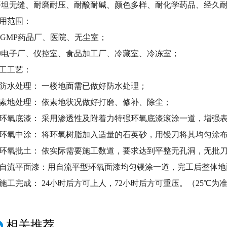
坦无缝、耐磨耐压、耐酸耐碱、颜色多样、耐化学药品、经久
用范围：
GMP药品厂、医院、无尘室；
电子厂、仪控室、食品加工厂、冷藏室、冷冻室；
工工艺：
防水处理： 一楼地面需已做好防水处理；
素地处理： 依素地状况做好打磨、修补、除尘；
环氧底漆： 采用渗透性及附着力特强环氧底漆滚涂一道，增强
环氧中涂： 将环氧树脂加入适量的石英砂，用镘刀将其均匀涂
环氧批土： 依实际需要施工数道，要求达到平整无孔洞，无批
自流平面漆：用自流平型环氧面漆均匀镘涂一道，完工后整体地
施工完成： 24小时后方可上人，72小时后方可重压。（25℃
相关推荐