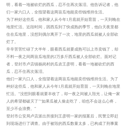
明，看着一地被砍烂的西瓜，忍不住再次落泪。他告诉记者，他
们一家六口人，全指望着这两亩瓜地能卖些钱维持生活。
为了种好这些瓜，他和家人从今年1月底就开始育苗，一天到晚在
地里忙活。近段时间，因西瓜到了快成熟的季节，他白天夜里都
住在瓜地里，没想到偶尔离开了一次，地里的西瓜就被人全部砍
烂了。
辛辛苦苦忙碌了大半年，眼看西瓜就要成熟可以上市卖钱了，却
不料一夜之间两亩瓜地里的2万多斤西瓜被人全部砍烂。面对记
者，登封市卢店镇杨岗村的瓜农王彦明，看着一地被砍烂的西
瓜，忍不住再次落泪。
他们一家六口人，全指望着这两亩瓜地能卖些钱维持生活。为了
种好这些瓜，他和家人从今年1月底就开始育苗，一天到晚在地里
忙活。“没想到眼看就要丰收了，却一夜之间被人毁光，让俺一家
人的希望都破灭了”“如果瓜被人偷走吃了，咱也不会这么心疼，
至少不会浪费。”
登封市公安局卢店派出所接到王彦明一家的报案后，民警立即赶
到现场进行了调查。由于被毁的西瓜数量太多，已构成了刑事案