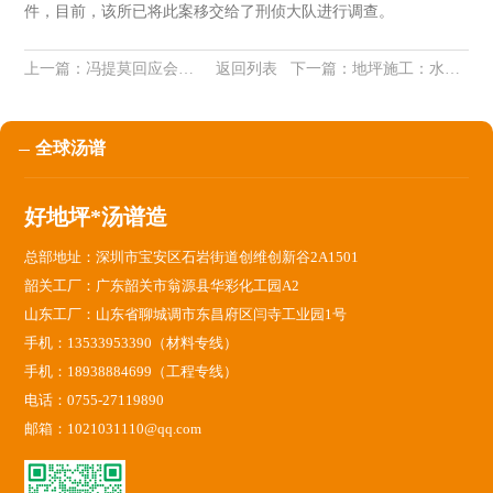
件，目前，该所已将此案移交给了刑侦大队进行调查。
上一篇：
冯提莫回应会计门 公开声明自己愿意将钱退还
返回列表
下一篇：
地坪施工：水性聚氨酯地坪施工工艺
全球汤谱
好地坪*汤谱造
总部地址：深圳市宝安区石岩街道创维创新谷2A1501
韶关工厂：广东韶关市翁源县华彩化工园A2
山东工厂：山东省聊城调市东昌府区闫寺工业园1号
手机：13533953390（材料专线）
手机：18938884699（工程专线）
电话：0755-27119890
邮箱：1021031110@qq.com