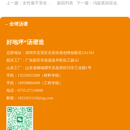
上一篇：
女性最不安全国家被评“女性最不安全国家”，印度这回真怒了...
返回列表
下一篇：
冯提莫回应会计门 公开声明自己愿意将钱退还
全球汤谱
好地坪*汤谱造
总部地址：深圳市宝安区石岩街道创维创新谷2A1501
韶关工厂：广东韶关市翁源县华彩化工园A2
山东工厂：山东省聊城调市东昌府区闫寺工业园1号
手机：13533953390（材料专线）
手机：18938884699（工程专线）
电话：0755-27119890
邮箱：1021031110@qq.com