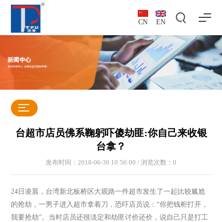
CN
EN
台超市店员佛系鞠躬吓傻劫匪:你自己来收银
台拿？
发布时间：2018-06-30 10:56:00 / 浏览次数：
0
24日凌晨，台湾新北板桥区大观路一件超市发生了一起比较尴尬
的抢劫，一男子进入超市拿着刀，恐吓店员说：“你把钱柜打开，
我要抢劫”。当时店员还很淡定和劫匪讨价还价，说自己只是打工