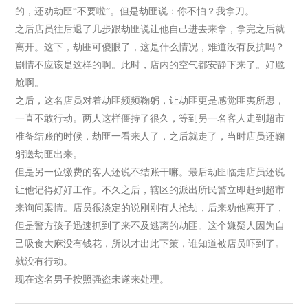
的，还劝劫匪“不要啦”。但是劫匪说：你不怕？我拿刀。
之后店员往后退了几步跟劫匪说让他自己进去来拿，拿完之后就
离开。这下，劫匪可傻眼了，这是什么情况，难道没有反抗吗？
剧情不应该是这样的啊。此时，店内的空气都安静下来了。好尴
尬啊。
之后，这名店员对着劫匪频频鞠躬，让劫匪更是感觉匪夷所思，
一直不敢行动。两人这样僵持了很久，等到另一名客人走到超市
准备结账的时候，劫匪一看来人了，之后就走了，当时店员还鞠
躬送劫匪出来。
但是另一位缴费的客人还说不结账干嘛。最后劫匪临走店员还说
让他记得好好工作。不久之后，辖区的派出所民警立即赶到超市
来询问案情。店员很淡定的说刚刚有人抢劫，后来劝他离开了，
但是警方孩子迅速抓到了来不及逃离的劫匪。这个嫌疑人因为自
己吸食大麻没有钱花，所以才出此下策，谁知道被店员吓到了。
就没有行动。
现在这名男子按照强盗未遂来处理。