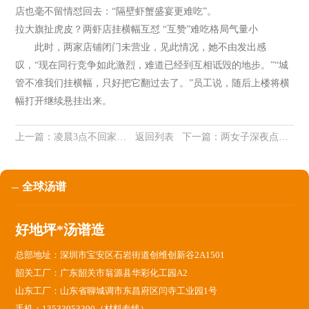
店也毫不留情怼回去：“隔壁虾蟹盛宴更难吃”。
拉大旗扯虎皮？两虾店挂横幅互怼 “互赞”难吃格局气量小
此时，两家店铺闭门未营业，见此情况，她不由发出感
叹，“现在同行竞争如此激烈，难道已经到互相诋毁的地步。”“城
管不准我们挂横幅，只好把它翻过去了。”员工说，随后上楼将横
幅打开继续悬挂出来。
上一篇：
凌晨3点不回家：成年人的世界是你想不到的心酸
返回列表
下一篇：
两女子深夜点外卖 竟要求外卖小哥干这事！
全球汤谱
好地坪*汤谱造
总部地址：深圳市宝安区石岩街道创维创新谷2A1501
韶关工厂：广东韶关市翁源县华彩化工园A2
山东工厂：山东省聊城调市东昌府区闫寺工业园1号
手机：13533953390（材料专线）