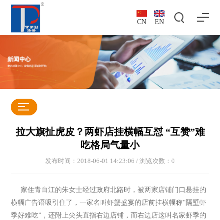
CN
EN
拉大旗扯虎皮？两虾店挂横幅互怼 “互赞”难
吃格局气量小
发布时间：2018-06-01 14:23:06 / 浏览次数：
0
家住青白江的朱女士经过政府北路时，被两家店铺门口悬挂的
横幅广告语吸引住了，一家名叫虾蟹盛宴的店前挂横幅称“隔壁虾
季好难吃”，还附上尖头直指右边店铺，而右边店这叫名家虾季的