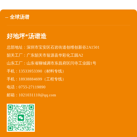
全球汤谱
好地坪*汤谱造
总部地址：深圳市宝安区石岩街道创维创新谷2A1501
韶关工厂：广东韶关市翁源县华彩化工园A2
山东工厂：山东省聊城调市东昌府区闫寺工业园1号
手机：13533953390（材料专线）
手机：18938884699（工程专线）
电话：0755-27119890
邮箱：1021031110@qq.com