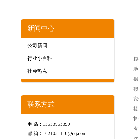
新闻中心
公司新闻
行业小百科
模
地
社会热点
据
损
家
联系方式
提
抖
电 话：13533953390
有
邮 箱：1021031110@qq.com
对