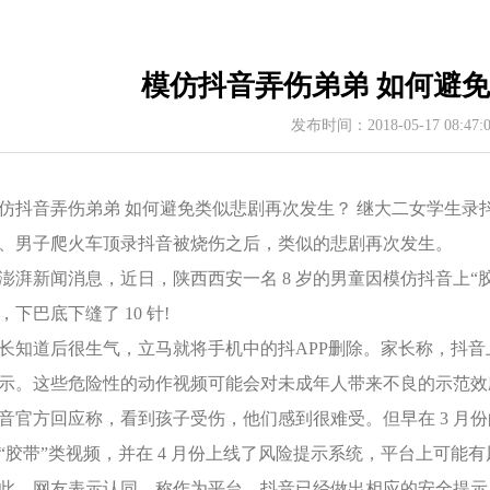
模仿抖音弄伤弟弟 如何避
发布时间：2018-05-17 08:47
仿抖音弄伤弟弟 如何避免类似悲剧再次发生？ 继大二女学生录抖
、男子爬火车顶录抖音被烧伤之后，类似的悲剧再次发生。
澎湃新闻消息，近日，陕西西安一名 8 岁的男童因模仿抖音上“
，下巴底下缝了 10 针!
长知道后很生气，立马就将手机中的抖APP删除。家长称，抖
示。这些危险性的动作视频可能会对未成年人带来不良的示范效
音官方回应称，看到孩子受伤，他们感到很难受。但早在 3 月
“胶带”类视频，并在 4 月份上线了风险提示系统，平台上可能
此，网友表示认同，称作为平台，抖音已经做出相应的安全提示