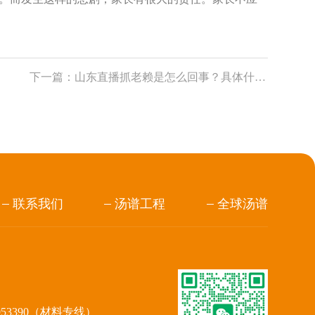
下一篇：
山东直播抓老赖是怎么回事？具体什么情况？
联系我们
汤谱工程
全球汤谱
953390（材料专线）