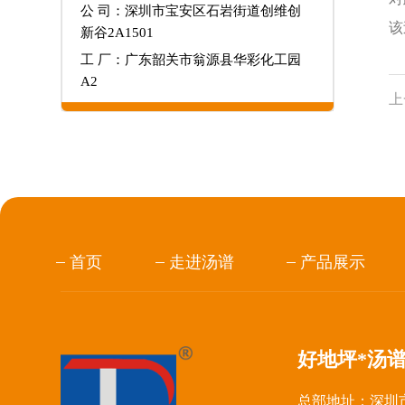
公 司：深圳市宝安区石岩街道创维创
该
新谷2A1501
工 厂：广东韶关市翁源县华彩化工园
A2
上
首页
走进汤谱
产品展示
好地坪*汤
总部地址：深圳市