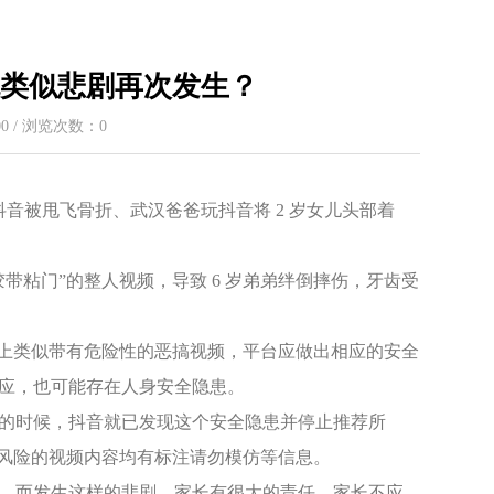
免类似悲剧再次发生？
:00 / 浏览次数：
0
音被甩飞骨折、武汉爸爸玩抖音将 2 岁女儿头部着
胶带粘门”的整人视频，导致 6 岁弟弟绊倒摔伤，牙齿受
音上类似带有危险性的恶搞视频，平台应做出相应的安全
应，也可能存在人身安全隐患。
份的时候，抖音就已发现这个安全隐患并停止推荐所
有风险的视频内容均有标注请勿模仿等信息。
。而发生这样的悲剧，家长有很大的责任。家长不应