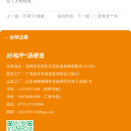
过了人性伦理。
上一篇：
芒果TV致歉 疑似将国外艺人照片P成“遗照” 引发众怒
返回列表
下一篇：
二更食堂**关闭是怎么回事？创始人为什么要道歉？
全球汤谱
好地坪*汤谱造
总部地址：深圳市宝安区石岩街道创维创新谷2A1501
韶关工厂：广东韶关市翁源县华彩化工园A2
山东工厂：山东省聊城调市东昌府区闫寺工业园1号
手机：13533953390（材料专线）
手机：18938884699（工程专线）
电话：0755-27119890
邮箱：1021031110@qq.com