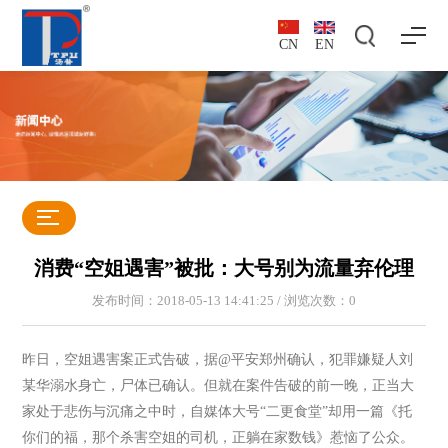
CN
EN
消费“空姐遇害”被批：大号别为流量弃伦理
发布时间：2018-05-13 14:41:25 / 浏览次数：
0
昨日，空姐遇害案正式告破，据@平安郑州确认，犯罪嫌疑人刘
某华溺水身亡，尸体已确认。但就在案件告破的前一晚，正当大
家处于悲伤与沉痛之中时，自媒体大号“二更食堂”却用一篇《托
你们的福，那个杀害空姐的司机，正躺在家数钱》惹恼了公众。