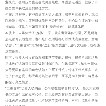
业模式。变现压力也会变成流量焦虑。而蹭热点话题，就成了有
些自媒体获取流量的绝佳方式。
但在此过程中，有些自媒体为抓人眼球，叙事向三俗看齐，观点
以极端为鹄的，突破媒体伦理与公序良俗。无论是在江歌案中喊
打喊杀，还是在空姐遇害案中“绘声绘色”，都是其体现。
本质上，自媒体带了“媒体”二字，就该遵守媒体伦理，不是所有
热点都可以随意蹭，也不是什么话题都可以做成流量生意。空姐
被害，“二更食堂”凭“脑补”当起“断案先生”，且行文粗鄙，就有违
这层伦理。
时下，很多大号设置议程和带动节奏能力很强，很多所谓网络热
点或热门话题都是其用爆款“制造”的。在此情况下，这些自媒体
大号更应有这样的角色认知：它写了什么，传递了什么事实，表
达了什么态度，都应考虑其社会后果，而不是为了流量，将基本
的操守弃之脑后。
“二更食堂”负责人被约谈，公号被微信平台封号7天，是其为发布
低俗文章付出的应有代价。这无疑也对其他自媒体提出警示：自
媒体再怎么追求流量，也不能忘了责任担当，不可让流量生意压