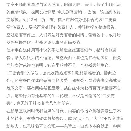
文章不顾逝者尊严与家人感情，用词大胆、媚俗，甚至出现不堪
的色情想象，被网友批评是“拿悲剧做营销”。当晚，该自媒体发
文致歉。5月12日，浙江省、杭州市网信办也联合约谈“二更食
堂”负责人，要求严肃处理有关责任人，并限时提交整改报告。
空姐遇害事件上，人们表达对受害者的同情，谴责凶手，或呼吁
案件尽快告破，都是讨论此事的正确姿势。
但涉事自媒体用写小说的手法编造空姐遇害细节，措辞夸张露
骨，给人以很大的不适感。虽然表面上看也是在表达关切，但失
当的表达或许也表明，它在乎的并不是一个被残害的生命。
“二更食堂”的做法，是此次蹭热点事件吃相最难看的。除此之
外，还有些自媒体的做法同样欠妥，如有公号拿遇害者身高或美
貌做文章；还有网络截图显示，某自媒体为获得百万流量喜不自
胜。这些行为有违基本的生命伦理，不仅是对逝者的“二次伤
害”，也无益于社会良善风气的塑造。
在移动互联网时代和自媒体时代，内容的传播介质确实发生了不
小的转变，有些自媒体趁势兴起，成为“大号”。“大号”不仅意味着
影响力，也意味着可以变现——实际上，自媒体本身就是一种商