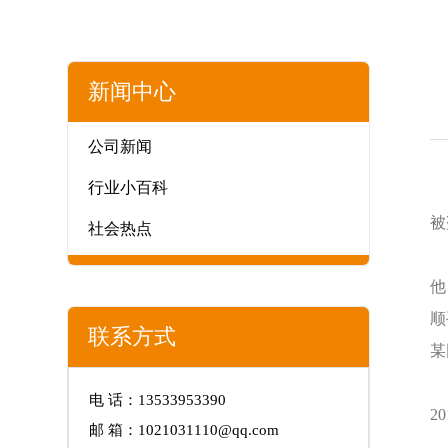
新闻中心
公司新闻
行业小百科
一
被
社会热点
“
他
顺
联系方式
某
沈
电 话：13533953390
2
邮 箱：1021031110@qq.com
回