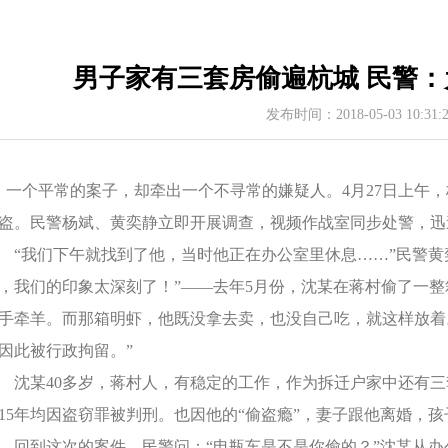
男子家有三套房偷遍杭城 民警：
发布时间：2018-05-03 10:31
个平常的案子，却牵出一个不寻常的嫌疑人。4月27日上午，
盗。民警杨斌、黄奕静立即开展调查，视频作战室同步处警，迅
我们下午就找到了他，当时他正在办公室里休息……”民警黄
，我们的印象太深刻了！”——去年5月份，沈某在蒋村偷了一整
手牵羊。而那箱明虾，他既没拿去卖，也没自己吃，就这样放着
因此被行政拘留。”
某40多岁，蒋村人，有稳定的工作，作为拆迁户家中还有三套
015年均因盗窃罪被判刑。也因他的“偷盗瘾”，妻子跟他离婚，
到这次的案件，民警问：“电瓶车是不是你偷的？”沈某从办