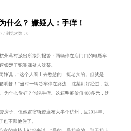
为什么？ 嫌疑人：手痒！
:27 / 浏览次数：
0
杭州蒋村派出所接到报警：两辆停在店门口的电瓶车
速锁定了犯罪嫌疑人沈某。
奕静说，“这个人看上去憨憨的，挺老实的。但就是
箱明虾！“当时一辆货车停在路边，沈某刚好经过，就
。为什么偷虾？他说手痒。这箱明虾价值400多元，沈
房子。但他盗窃轨迹遍布大半个杭州，且2014年、
孩子也不跟他住了。
公室的座椅上站起来说：“是的，是我偷的。那天我上