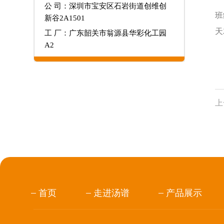
公 司：深圳市宝安区石岩街道创维创
班
新谷2A1501
天
工 厂：广东韶关市翁源县华彩化工园
A2
沈
目
上
首页
走进汤谱
产品展示