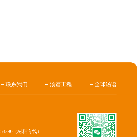
联系我们
汤谱工程
全球汤谱
953390（材料专线）