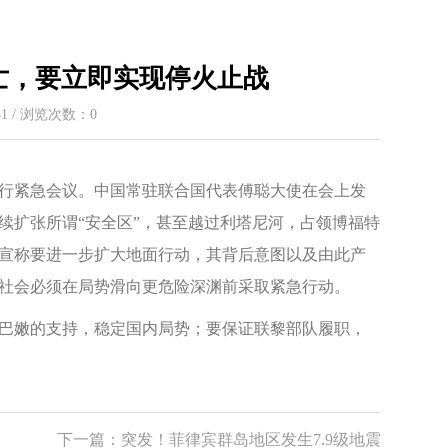
亡，要立即实现停火止战
:51 / 浏览次数：
0
举行紧急会议。中国常驻联合国代表傅聪大使在会上发
续扩张所谓“安全区”，甚至越过利塔尼河，占领博福特
还宣称要进一步扩大地面行动，其背后意图以及由此产
社会必须在局势滑向更危险深渊前采取紧急行动。
巴嫩的支持，稳定国内局势；要保证联黎部队履职，
下一篇：
突发！菲律宾群岛地区发生7.9级地震