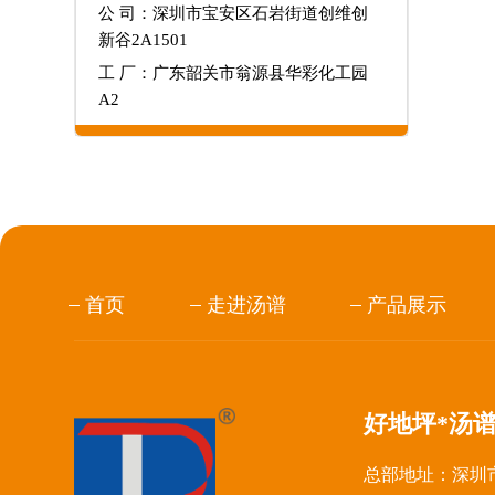
公 司：深圳市宝安区石岩街道创维创
新谷2A1501
工 厂：广东韶关市翁源县华彩化工园
A2
首页
走进汤谱
产品展示
好地坪*汤
总部地址：深圳市