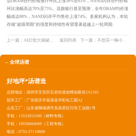
型DRAM合约价格预计环比上涨58%至63%，NAND闪存合约价格
环比涨幅高达70%至75%。花旗银行甚至预测，全年DRAM均价涨
幅或达88%，NAND闪存平均售价上涨74%。多家机构认为，本轮
存储“超级周期”的强度和持续性有望显著超越上一轮周期.
上一篇：
AI幻觉大揭秘！为何AI总会一本正经地胡说八道？
返回列表
下一篇：
不想买一辆小米汽车？武契奇幽默回应：买不起，但车很漂亮
全球汤谱
好地坪*汤谱造
总部地址：深圳市宝安区石岩街道创维创新谷2A1501
韶关工厂：广东韶关市翁源县华彩化工园A2
山东工厂：山东省聊城调市东昌府区闫寺工业园1号
手机：13533953390（材料专线）
手机：18938884699（工程专线）
电话：0755-27119890