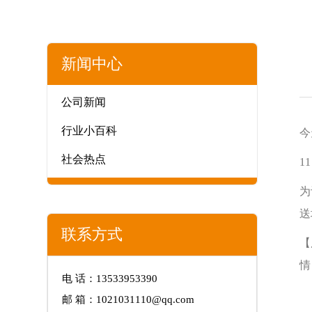
新闻中心
公司新闻
行业小百科
今
社会热点
1
为
送
联系方式
【
情
电 话：13533953390
邮 箱：1021031110@qq.com