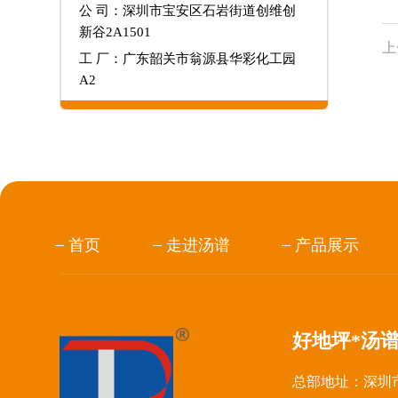
公 司：深圳市宝安区石岩街道创维创
新谷2A1501
上
工 厂：广东韶关市翁源县华彩化工园
A2
首页
走进汤谱
产品展示
好地坪*汤
总部地址：深圳市