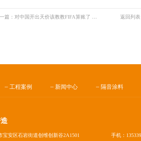
一篇：
对中国开出天价该教教FIFA算账了 用中国算法算清大账
返回列表
工程案例
新闻中心
隔音涂料
谱造
宝安区石岩街道创维创新谷2A1501
手机：13533