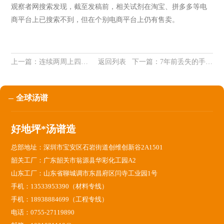
观察者网搜索发现，截至发稿前，相关试剂在淘宝、拼多多等电
商平台上已搜索不到，但在个别电商平台上仍有售卖。
上一篇：
连续两周上四休三 2026五一假期倒计时仅4日！！
返回列表
下一篇：
7年前丢失的手机悄悄发回定位，合肥机主再次找回手机，当事人：手机里有珍贵的回忆，会收藏这部机器
全球汤谱
好地坪*汤谱造
总部地址：深圳市宝安区石岩街道创维创新谷2A1501
韶关工厂：广东韶关市翁源县华彩化工园A2
山东工厂：山东省聊城调市东昌府区闫寺工业园1号
手机：13533953390（材料专线）
手机：18938884699（工程专线）
电话：0755-27119890