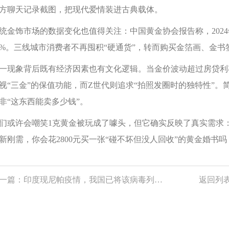
方聊天记录截图，把现代爱情装进古典载体。
统金饰市场的数据变化也值得关注：中国黄金协会报告称，202
7%。三线城市消费者不再囤积“硬通货”，转而购买金箔画、金书
一现象背后既有经济因素也有文化逻辑。当金价波动超过房贷利
视“三金”的保值功能，而Z世代则追求“拍照发圈时的独特性”。
非“这东西能卖多少钱”。
们或许会嘲笑1克黄金被玩成了噱头，但它确实反映了真实需求
新刚需，你会花2800元买一张“碰不坏但没人回收”的黄金婚
一篇：
印度现尼帕疫情，我国已将该病毒列入出入境监测目录
返回列