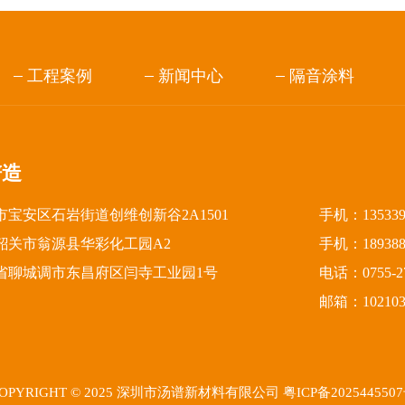
工程案例
新闻中心
隔音涂料
谱造
宝安区石岩街道创维创新谷2A1501
手机：13533
韶关市翁源县华彩化工园A2
手机：18938
省聊城调市东昌府区闫寺工业园1号
电话：0755-27
邮箱：1021031
OPYRIGHT © 2025 深圳市汤谱新材料有限公司
粤ICP备202544550