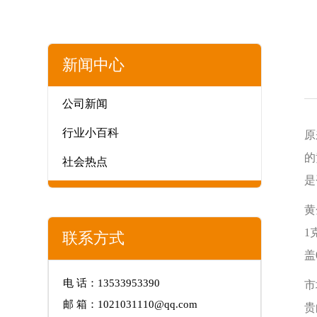
新闻中心
公司新闻
行业小百科
原
的
社会热点
是
黄
1
联系方式
盖
电 话：13533953390
市
邮 箱：1021031110@qq.com
贵