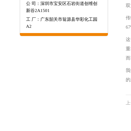
公 司：深圳市宝安区石岩街道创维创
双
新谷2A1501
传
工 厂：广东韶关市翁源县华彩化工园
A2
6
这
重
而
我
的
上