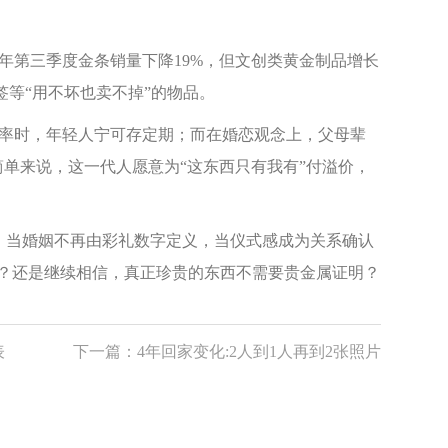
4年第三季度金条销量下降19%，但文创类黄金制品增长
签等“用不坏也卖不掉”的物品。
率时，年轻人宁可存定期；而在婚恋观念上，父母辈
简单来说，这一代人愿意为“这东西只有我有”付溢价，
：当婚姻不再由彩礼数字定义，当仪式感成为关系确认
书吗？还是继续相信，真正珍贵的东西不需要贵金属证明？
表
下一篇：
4年回家变化:2人到1人再到2张照片