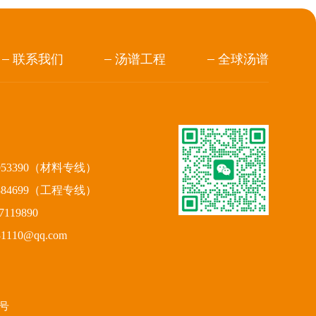
联系我们
汤谱工程
全球汤谱
953390（材料专线）
884699（工程专线）
119890
110@qq.com
7号