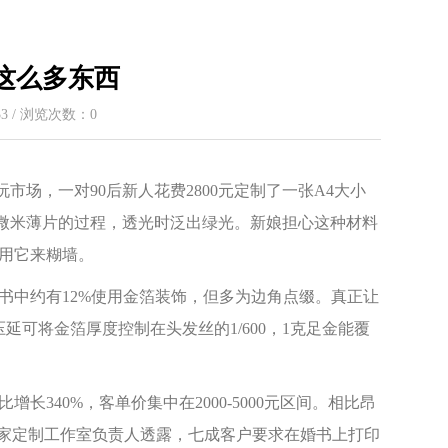
这么多东西
:33 / 浏览次数：
0
市场，一对90后新人花费2800元定制了一张A4大小
12微米薄片的过程，透光时泛出绿光。新娘担心这种材料
用它来糊墙。
婚书中约有12%使用金箔装饰，但多为边角点缀。真正让
延可将金箔厚度控制在头发丝的1/600，1克足金能覆
长340%，客单价集中在2000-5000元区间。相比昂
一家定制工作室负责人透露，七成客户要求在婚书上打印