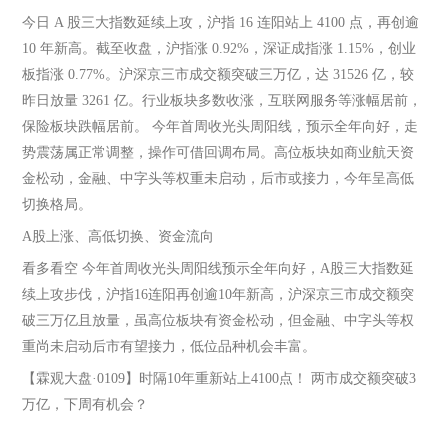
今日 A 股三大指数延续上攻，沪指 16 连阳站上 4100 点，再创逾
10 年新高。截至收盘，沪指涨 0.92%，深证成指涨 1.15%，创业
板指涨 0.77%。沪深京三市成交额突破三万亿，达 31526 亿，较
昨日放量 3261 亿。行业板块多数收涨，互联网服务等涨幅居前，
保险板块跌幅居前。 今年首周收光头周阳线，预示全年向好，走
势震荡属正常调整，操作可借回调布局。高位板块如商业航天资
金松动，金融、中字头等权重未启动，后市或接力，今年呈高低
切换格局。
A股上涨、高低切换、资金流向
看多看空 今年首周收光头周阳线预示全年向好，A股三大指数延
续上攻步伐，沪指16连阳再创逾10年新高，沪深京三市成交额突
破三万亿且放量，虽高位板块有资金松动，但金融、中字头等权
重尚未启动后市有望接力，低位品种机会丰富。
【霖观大盘·0109】时隔10年重新站上4100点！ 两市成交额突破3
万亿，下周有机会？