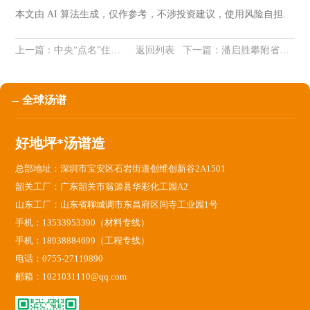
本文由 AI 算法生成，仅作参考，不涉投资建议，使用风险自担.
上一篇：
中央“点名”住房公积金，释放什么信号？
返回列表
下一篇：
潘启胜攀附省委原书记蒋超良 1年内2次升职
全球汤谱
好地坪*汤谱造
总部地址：深圳市宝安区石岩街道创维创新谷2A1501
韶关工厂：广东韶关市翁源县华彩化工园A2
山东工厂：山东省聊城调市东昌府区闫寺工业园1号
手机：13533953390（材料专线）
手机：18938884699（工程专线）
电话：0755-27119890
邮箱：1021031110@qq.com