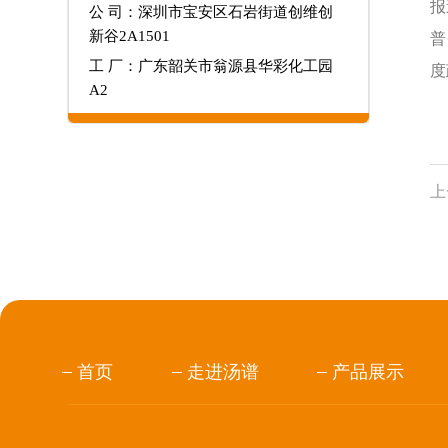
报
公 司：深圳市宝安区石岩街道创维创
新谷2A1501
普
工 厂：广东韶关市翁源县华彩化工园
度
A2
上
首页
走进汤谱
产品展示