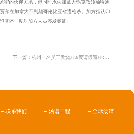
紧密的伙伴关系，但同时承认加拿大锡克教领袖哈迪
，尼贾尔在加拿大不列颠哥伦比亚省遭枪杀。加方指认印
印度还一度对加方人员停发签证。
下一篇：
杭州一名员工发烧37.9度请假遭HR辱骂？当地人社局：已介入处置
联系我们
汤谱工程
全球汤谱