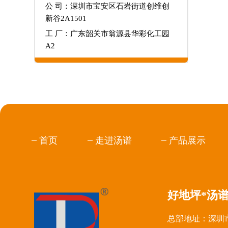
公 司：深圳市宝安区石岩街道创维创
新谷2A1501
工 厂：广东韶关市翁源县华彩化工园
A2
首页
走进汤谱
产品展示
好地坪*汤
总部地址：深圳市