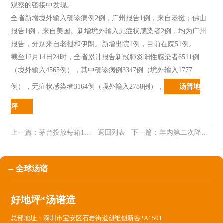
观察的密接中发现。
全省新增境外输入确诊病例2例，广州报告1例，来自老挝；佛山
报告1例，来自美国。新增境外输入无症状感染者2例，均为广州
报告，分别来自老挝和伊朗。新增出院1例，目前在院51例。
截至12月14日24时，全省累计报告新冠肺炎阳性感染者6511例
（境外输入4565例），其中确诊病例3347例（境外输入1777
例），无症状感染者3164例（境外输入2788例）
，
汤普地
坪
上一篇：
茅台投放每箱12瓶装飞天茅台 用于开箱零售播报文章
返回列表
下一篇：
年内第二次降准今日落地，释放1.2万亿元利好谁？
全球汤谱
好地坪*汤谱造
总部地址：深圳市宝安区石岩街道创维创新谷2A1501