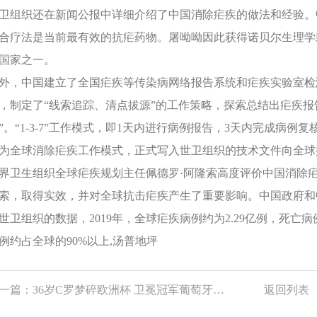
卫组织还在新闻公报中详细介绍了中国消除疟疾的做法和经验。
合疗法是当前最有效的抗疟药物。屠呦呦因此获得诺贝尔生理学
国家之一。
外，中国建立了全国疟疾等传染病网络报告系统和疟疾实验室检
，制定了“线索追踪、清点拔源”的工作策略，探索总结出疟疾报告、
”。“1-3-7”工作模式，即1天内进行病例报告，3天内完成病
为全球消除疟疾工作模式，正式写入世卫组织的技术文件向全球
界卫生组织全球疟疾规划主任佩德罗·阿隆索高度评价中国消除
索，取得实效，并对全球抗击疟疾产生了重要影响。中国政府和
世卫组织的数据，2019年，全球疟疾病例约为2.29亿例，死亡
例约占全球的90%以上,汤普地坪
一篇：
36岁C罗梦碎欧洲杯 卫冕冠军葡萄牙出局
返回列表