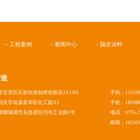
工程案例
新闻中心
隔音涂料
谱造
宝安区石岩街道创维创新谷2A1501
手机：13533
韶关市翁源县华彩化工园A2
手机：18938
省聊城调市东昌府区闫寺工业园1号
电话：0755-27
邮箱：1021031