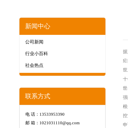
新闻中心
公司新闻
据
行业小百科
疟
社会热点
世
十
世
联系方式
强
根
电 话：13533953390
控
邮 箱：1021031110@qq.com
申