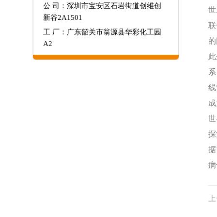
公 司：深圳市宝安区石岩街道创维创
世
新谷2A1501
联
工 厂：广东韶关市翁源县华彩化工园
的
A2
此
系
线
成
世
探
据
病
上