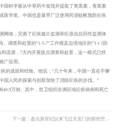
中国科学家从中草药中发现并提取了青蒿素，青蒿素
或医学奖。中国也是最早广泛使用药浸蚊帐预防疟疾
测网络，完善了疟疾媒介监测和疟原虫抗药性监测体
调查和处置的“1-3-7”工作模及边境地区的“3＋1防
例复核和流调，7天内开展疫点调查和处置，这一模式已经
推广应用。
疟疾的成就和经验。他说：“几十年来，中国一直在不懈
中国人民的探索与创新加快了消除疟疾的步伐。”
病例40.9万例。其中，世卫组织非洲区域疟疾病例和死亡
下一篇：
盘点新世纪以来飞过天安门的那些空中梯队