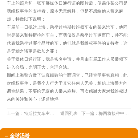
车上的照片和一张车展媒体日通行证的图片后，便谣传某公司是
我维权事件的支持者，原本无意解释，但是不想给他人带来麻
烦，特做以下说明：
车展前一日抵达上海，乘坐过特斯拉维权车友的某来汽车，他同
时是某来和特斯拉的车主，而我仅仅是乘坐过车辆而已，并不能
代表我乘坐过哪个品牌的车，他们就是我维权事件的支持者，这
是无稽之谈更是欲加之罪！
关于媒体日通行证，我是实名申请，并且由车展工作人员带领下
进入会场，光明正大，合理合法。
期间上海警方做了认真细致的全面调查，已经查明事实真相，此
次维权事件，是我个人行为于其它任何人无关，相信上海警方的
调查结果，不要给无辜的人带来麻烦。再次感谢大家对我维权以
来的关注和关心！汤普地坪
上一篇：
特斯拉女车主获释后首发声：不认为特斯拉提供的是车辆原始数据
返回列表
下一篇：
梅西将接种中国新冠疫苗以出战美洲杯比赛
全球汤谱