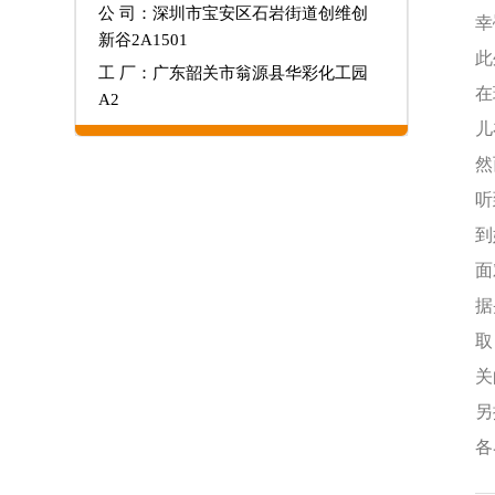
公 司：深圳市宝安区石岩街道创维创
幸
新谷2A1501
此
工 厂：广东韶关市翁源县华彩化工园
在
A2
儿
然
听
到
面
据
取
关
另
各