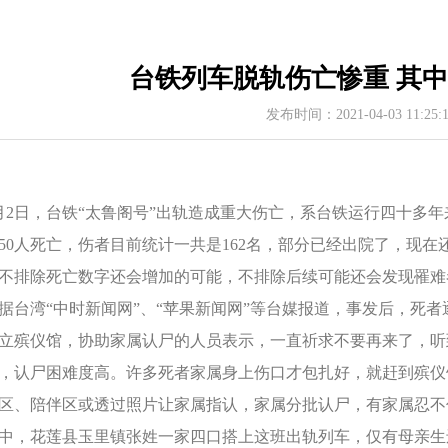
台铁列车脱轨伤亡惨重 其
发布时间：2021-04-03 11:25
月2日，台铁“太鲁阁号”出轨造成重大伤亡，系台铁运行四十多
50人死亡，伤者目前统计一共是162名，部分已经出院了，现
不排除死亡数字还会增加的可能，不排除后续可能还会发现罹难
据台湾“中时新闻网”、“苹果新闻网”等台媒报道，事发后，死
立殡仪馆，协助家属认尸的人员表示，一直祈求不要再来了，听
，认尸困难度高。许多死者家属身上伤口才包扎好，就赶到殡仪
区、陪伴区或透过照片让家属指认，家属分批认尸，有家属忍不
中，花莲县玉里镇张姓一家四口搭上这班出轨列车，仅有母亲生