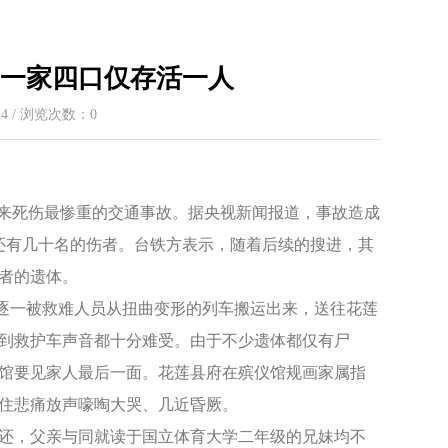
中一家四口仅存活一人
:14 / 浏览次数：
0
年来死伤最惨重的交通事故。据央视新闻报道，事故造成
在还有几十名的伤者。台铁方表示，随着后续的搜进，其
者的遗体。
者逐一被救难人员从扭曲变形的列车搬运出来，送往花莲
到救护车声音都十分难受。由于不少遗体都仅有尸
馆要见家人最后一面。花莲县府在殡仪馆规画家属指
住悲痛放声嚎啕大哭、几近昏厥。
还，父亲与同就读于国立体育大学二年级的兄妹均不