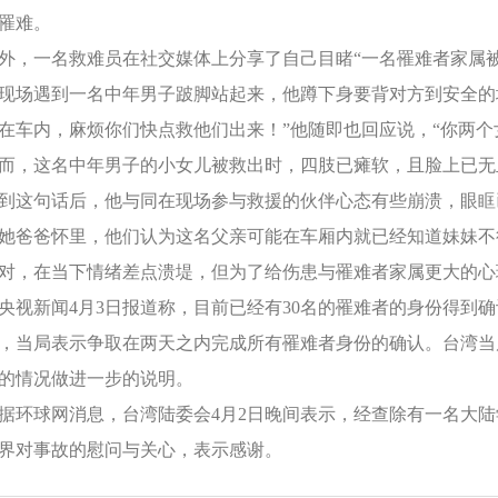
罹难。
外，一名救难员在社交媒体上分享了自己目睹“一名罹难者家属
现场遇到一名中年男子跛脚站起来，他蹲下身要背对方到安全的
在车内，麻烦你们快点救他们出来！”他随即也回应说，“你两个
而，这名中年男子的小女儿被救出时，四肢已瘫软，且脸上已无
到这句话后，他与同在现场参与救援的伙伴心态有些崩溃，眼眶
她爸爸怀里，他们认为这名父亲可能在车厢内就已经知道妹妹不
对，在当下情绪差点溃堤，但为了给伤患与罹难者家属更大的心
央视新闻4月3日报道称，目前已经有30名的罹难者的身份得到
，当局表示争取在两天之内完成所有罹难者身份的确认。台湾当局
的情况做进一步的说明。
据环球网消息，台湾陆委会4月2日晚间表示，经查除有一名大
界对事故的慰问与关心，表示感谢。