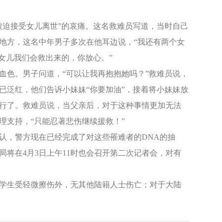
被迫接受女儿离世”的哀痛。这名救难员写道，当时自己
地方，这名中年男子多次在他耳边说，“我还有两个女
女儿我们会救出来的，你放心。”
血色。男子问道，“可以让我再抱抱她吗？”救难员说，
已泛红，他们告诉小妹妹“你要加油”，接着将小妹妹放
行了。救难员说，当父亲后，对于这种事情更加无法
理支持，“只能忍著悲伤继续援救！”
确认，警方现在已经完成了对这些罹难者的DNA的抽
将在4月3日上午11时也会召开第二次记者会，对有
陆学生受轻微擦伤外，无其他陆籍人士伤亡；对于大陆