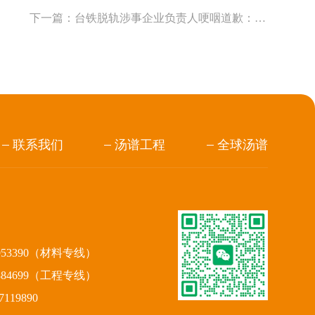
下一篇：
台铁脱轨涉事企业负责人哽咽道歉：深表懊悔
联系我们
汤谱工程
全球汤谱
953390（材料专线）
884699（工程专线）
119890