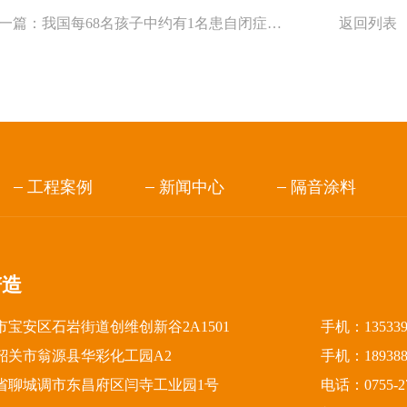
一篇：
我国每68名孩子中约有1名患自闭症，他们不是内向，而是生病了
返回列表
工程案例
新闻中心
隔音涂料
谱造
宝安区石岩街道创维创新谷2A1501
手机：13533
韶关市翁源县华彩化工园A2
手机：18938
省聊城调市东昌府区闫寺工业园1号
电话：0755-27