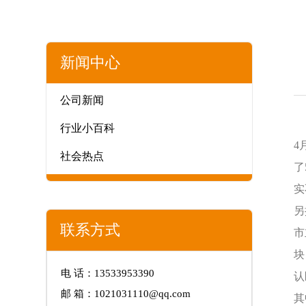
新闻中心
公司新闻
行业小百科
4
社会热点
了
实
另
联系方式
市
块
电 话：13533953390
认
邮 箱：1021031110@qq.com
其