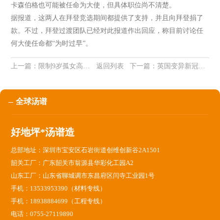
卡森伯格也可能被任命为大使，但具体职位尚不清楚。
据报道，这两人在拜登竞选期间都提供了支持，并且向拜登捐了
款。不过，拜登过渡团队已经对此报道作出回应，称目前讨论任
何大使任命都“为时过早”。
上一篇：
限制9岁孤女高消费，河南一法院道歉：我们错了
返回列表
下一篇：
英国变异新冠病毒传播率提高70%，数据准确吗？中国怎么办？元旦还能出行吗？疾控中心专家权威解答
全球汤谱
好地坪*汤谱造
总部地址：深圳市宝安区石岩街道创维创新谷2A1501
韶关工厂：广东韶关市翁源县华彩化工园A2
山东工厂：山东省聊城调市东昌府区闫寺工业园1号
手机：13533953390（材料专线）
手机：18938884699（工程专线）
电话：0755-27119890