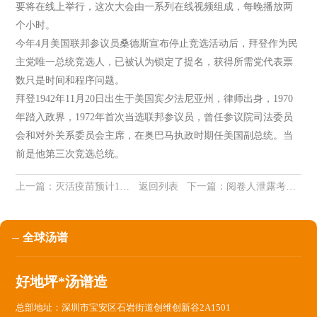
要将在线上举行，这次大会由一系列在线视频组成，每晚播放两
个小时。
今年4月美国联邦参议员桑德斯宣布停止竞选活动后，拜登作为民
主党唯一总统竞选人，已被认为锁定了提名，获得所需党代表票
数只是时间和程序问题。
拜登1942年11月20日出生于美国宾夕法尼亚州，律师出身，1970
年踏入政界，1972年首次当选联邦参议员，曾任参议院司法委员
会和对外关系委员会主席，在奥巴马执政时期任美国副总统。当
前是他第三次竞选总统。
上一篇：
灭活疫苗预计12月底上市，年产量超2亿剂
返回列表
下一篇：
阅卷人泄露考生作答情况，教育部约谈浙江省教育考试院
全球汤谱
好地坪*汤谱造
总部地址：深圳市宝安区石岩街道创维创新谷2A1501