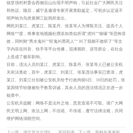
镇坚强村村委会西侧后山出现不明声响，引起社会广大网民关注
和热议。随后，威宁县邀请专家开展查勘鉴定，可初步认定该不
明声响为鸟类黄脚三趾鹑所发出。
网民刘某江、虎某江、陈某丹、张某等人为博取关注、提高个人
网络**度，将事发地视频杜撰添加类似所谓“虎叫”“狼嚎”等恐怖音
效，同时附“秀水鬼叫”“听鬼叫黑死人”“ 叫了我都不敢听了”等文
字内容在抖音、快手等平台传播，混淆视听、误导群众，在社会
上造成了极坏影响。
目前，违法人员刘某江、虎某江、陈某丹、张某等人已被公安机
关依法查处，其中，虎某江、刘某江、张某违法事实已查清，虎
某江、刘某江分别被公安机关给予行政拘留6日、10日的处罚，张
某因情节轻微被给予教育训诫，其余人员的违法情况正在进一步
核查中。
公安机关提醒：网络不是法外之地，恶意造谣不可取。请广大网
民文明上网、依法上网，不信谣、不传谣，遵守法律法规，共同
维护网络清朗空间。
上一篇：
湖北首次出现8个0！
返回列表
下一篇：
新鲜血液来啦！《快乐大本营》常驻新人候选名单及公式照曝光