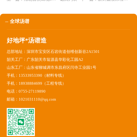
全球汤谱
好地坪*汤谱造
总部地址：深圳市宝安区石岩街道创维创新谷2A1501
韶关工厂：广东韶关市翁源县华彩化工园A2
山东工厂：山东省聊城调市东昌府区闫寺工业园1号
手机：13533953390（材料专线）
手机：18938884699（工程专线）
电话：0755-27119890
邮箱：1021031110@qq.com