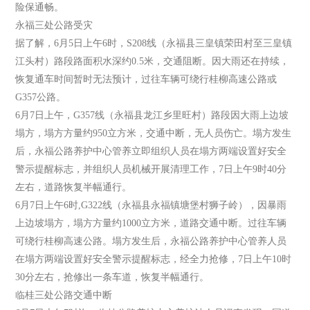
险保通畅。
永福三处公路受灾
据了解，6月5日上午6时，S208线（永福县三皇镇荣田村至三皇镇
江头村）路段路面积水深约0.5米，交通阻断。因大雨还在持续，
恢复通车时间暂时无法预计，过往车辆可绕行桂柳高速公路或
G357公路。
6月7日上午，G357线（永福县龙江乡里旺村）路段因大雨上边坡
塌方，塌方方量约950立方米，交通中断，无人员伤亡。塌方发生
后，永福公路养护中心管养立即组织人员在塌方两端设置好安全
警示提醒标志，并组织人员机械开展清理工作，7日上午9时40分
左右，道路恢复半幅通行。
6月7日上午6时,G322线（永福县永福镇塘堡村狮子岭），因暴雨
上边坡塌方，塌方方量约1000立方米，道路交通中断。过往车辆
可绕行桂柳高速公路。塌方发生后，永福公路养护中心管养人员
在塌方两端设置好安全警示提醒标志，经全力抢修，7日上午10时
30分左右，抢修出一条车道，恢复半幅通行。
临桂三处公路交通中断