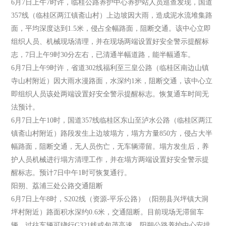
6月7日上午7时许，临桂公路养护中心养护站人员巡查发现，国道
357线（临桂区两江镇斋山村）上边坡因大雨，造成泥水流堆集路
面，平均深度达到1.5米，侵占全幅路面，阻断交通。该中心立即
组织人员、机械现场清理，并在现场两端设置好安全警示提醒标
志，7日上午9时30分左右，已清通半幅道路，能半幅通车。
6月7日上午9时许，省道302线福利至三皇公路（临桂区南边山镇
寺山村附近）因大雨水漫路面，水深约1米，阻断交通，该中心立
即组织人员该处两端设置好安全警示提醒标志。恢复通车时间无
法预计。
6月7日上午10时，国道357线临桂区东山至泸水公路（临桂区两江
镇斋山村附近）路段发生上边坡塌方，塌方方量850方，侵占大半
幅路面，阻断交通，无人员伤亡，无车辆滞留。塌方发生后，养
护人员机械进行塌方清理工作，并在塌方两端设置好安全警示提
醒标志。预计7日中午1时可恢复通行。
阳朔、荔浦三处公路交通阻断
6月7日上午8时，S202线（资源-平乐公路）（阳朔县兴坪镇大洞
坪村附近）路面积水深约0.6米，交通阻断。目前现场无滞留车
辆，过往车辆可绕行G321线或包茂高速。阳朔公路养护中心安排