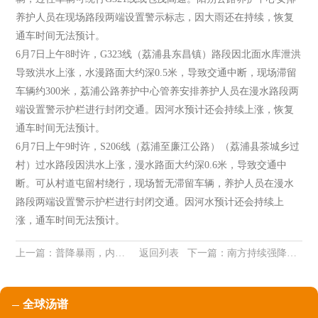
养护人员在现场路段两端设置警示标志，因大雨还在持续，恢复
通车时间无法预计。
6月7日上午8时许，G323线（荔浦县东昌镇）路段因北面水库泄洪
导致洪水上涨，水漫路面大约深0.5米，导致交通中断，现场滞留
车辆约300米，荔浦公路养护中心管养安排养护人员在漫水路段两
端设置警示护栏进行封闭交通。因河水预计还会持续上涨，恢复
通车时间无法预计。
6月7日上午9时许，S206线（荔浦至廉江公路）（荔浦县茶城乡过
村）过水路段因洪水上涨，漫水路面大约深0.6米，导致交通中
断。可从村道屯留村绕行，现场暂无滞留车辆，养护人员在漫水
路段两端设置警示护栏进行封闭交通。因河水预计还会持续上
涨，通车时间无法预计。
上一篇：
普降暴雨，内涝严重！阳朔启动紧急响应抗洪救灾
返回列表
下一篇：
南方持续强降雨 国家防总启动防汛Ⅳ级应急响应
全球汤谱