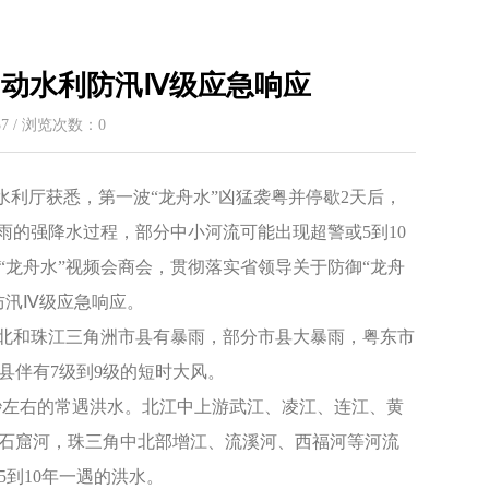
启动水利防汛Ⅳ级应急响应
:37 / 浏览次数：
0
水利厅获悉，第一波“龙舟水”凶猛袭粤并停歇2天后，
暴雨的强降水过程，部分中小河流可能出现超警或5到10
“龙舟水”视频会商会，贯彻落实省领导关于防御“龙舟
防汛Ⅳ级应急响应。
中粤北和珠江三角洲市县有暴雨，部分市县大暴雨，粤东市
县伴有7级到9级的短时大风。
米/秒左右的常遇洪水。北江中上游武江、凌江、连江、黄
石窟河，珠三角中北部增江、流溪河、西福河等河流
到10年一遇的洪水。