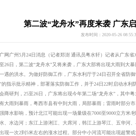
第二波“龙舟水”再度来袭 广东
发布时间：2020-05-26 08:55
广网广州5月24日消息（记者郑澍 通讯员粤水轩）记者从广东省
5至26日，第二波“龙舟水”又将来袭，广东大部将出现大雨到大
一遇的洪水。为做好防御工作，广东水利厅于24日召开全省防御
”的指示批示精神，部署落实防御工作，并于24日22时启动水利
会商研判，25至26日，广东将出现今年第二场“龙舟水”，其
有大雨到暴雨，粤西市县有中到大雨，局部暴雨；雷雨时部分市
强降水影响，预计北江可能出现一场量级在7000至9000立方
水、水边河；东江上游浰江、大席河，韩江上游琴江、五华河、
出现一次2到5米左右的涨水过程。部分中小河流可能出现超警或5