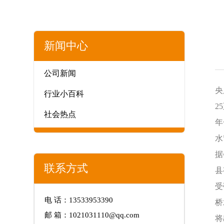
新闻中心
公司新闻
央
行业小百科
2
社会热点
年
水
据
联系方式
县
受
电 话：13533953390
桥
邮 箱：1021031110@qq.com
将