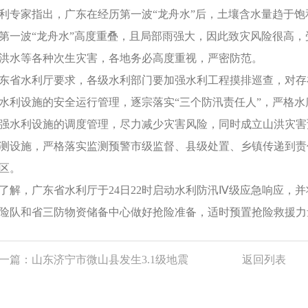
利专家指出，广东在经历第一波“龙舟水”后，土壤含水量趋于饱
第一波“龙舟水”高度重叠，且局部雨强大，因此致灾风险很高
洪水等各种次生灾害，各地务必高度重视，严密防范。
东省水利厅要求，各级水利部门要加强水利工程摸排巡查，对存
水利设施的安全运行管理，逐宗落实“三个防汛责任人”，严格
强水利设施的调度管理，尽力减少灾害风险，同时成立山洪灾害
测设施，严格落实监测预警市级监督、县级处置、乡镇传递到责
区。
了解，广东省水利厅于24日22时启动水利防汛Ⅳ级应急响应，
险队和省三防物资储备中心做好抢险准备，适时预置抢险救援力
一篇：
山东济宁市微山县发生3.1级地震
返回列表