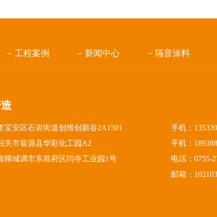
工程案例
新闻中心
隔音涂料
谱造
宝安区石岩街道创维创新谷2A1501
手机：13533
韶关市翁源县华彩化工园A2
手机：18938
省聊城调市东昌府区闫寺工业园1号
电话：0755-27
邮箱：1021031