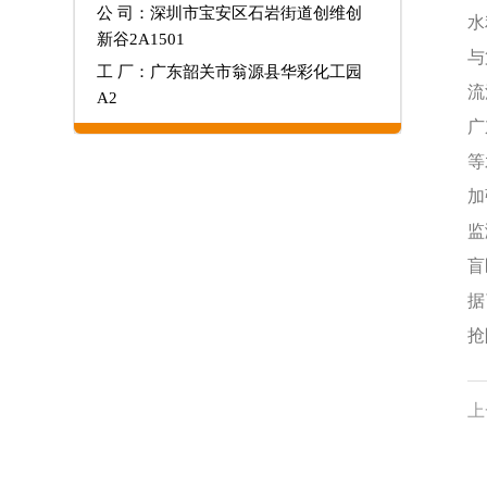
公 司：深圳市宝安区石岩街道创维创
水
新谷2A1501
与
工 厂：广东韶关市翁源县华彩化工园
流
A2
广
等
加
监
盲
据
抢
上