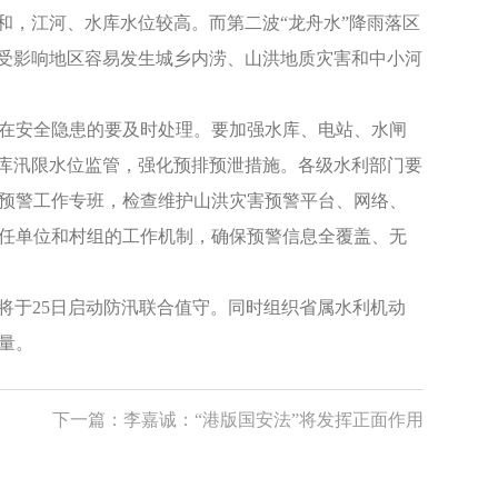
和，江河、水库水位较高。而第二波“龙舟水”降雨落区
，受影响地区容易发生城乡内涝、山洪地质灾害和中小河
在安全隐患的要及时处理。要加强水库、电站、水闸
水库汛限水位监管，强化预排预泄措施。各级水利部门要
预警工作专班，检查维护山洪灾害预警平台、网络、
任单位和村组的工作机制，确保预警信息全覆盖、无
并将于25日启动防汛联合值守。同时组织省属水利机动
量。
下一篇：
李嘉诚：“港版国安法”将发挥正面作用