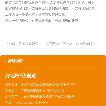
故宫此次每日限流从原本的8万人次降低到每日5千人次。目前，
故宫博物院门票只支持网上实名制预约购票，不支持现场购票。
工作人员手举提示牌，提醒游客带好口罩。
经过一冬的蛰伏，在春天被唤醒，开出满树的繁花。
上一篇：
罗志祥妈妈疑发声：把妳当儿媳，你却想毁掉我儿子？
返回列表
下一篇：
伯克希尔股东大会前瞻：芒格缺席，阿贝尔上位
全球汤谱
好地坪*汤谱造
总部地址：深圳市宝安区石岩街道创维创新谷2A1501
韶关工厂：广东韶关市翁源县华彩化工园A2
山东工厂：山东省聊城调市东昌府区闫寺工业园1号
手机：13533953390（材料专线）