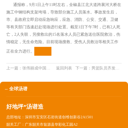
通报称，9月1日上午11时左右，全椒县江北大道跨襄河大桥在
施工中钢结构支架垮塌，导致部分施工人员落水。事故发生后，
市、县政府立即启动应急响应，应急、消防、公安、交通、卫健
等有关部门迅速赶赴现场进行处置。截至1日下午7时，已有2人死
亡，2人失联，另搜救出的15名落水人员已紧急送往医院救治，伤
情稳定，无生命危险。目前现场搜救、受伤人员救治等相关工作
正在全力进行。
上一篇：
张伟丽成中国UFC首位冠军 1分钟内TKO巴西女拳王
返回列表
下一篇：
男篮队员齐发声晒拉起周琦图:输一起扛输!输赢我们都在一起
全球汤谱
好地坪*汤谱造
总部地址：深圳市宝安区石岩街道创维创新谷2A1501
韶关工厂：广东韶关市翁源县华彩化工园A2