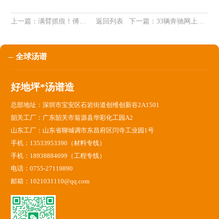
上一篇：
满臂抓痕！傅园慧再度自虐式激励让人心疼：没事的，不会留疤
返回列表
下一篇：
33辆奔驰网上拍卖：起拍价最低的仅为10.2万元！
全球汤谱
好地坪*汤谱造
总部地址：深圳市宝安区石岩街道创维创新谷2A1501
韶关工厂：广东韶关市翁源县华彩化工园A2
山东工厂：山东省聊城调市东昌府区闫寺工业园1号
手机：13533953390（材料专线）
手机：18938884699（工程专线）
电话：0755-27119890
邮箱：1021031110@qq.com