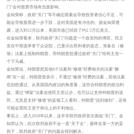
门”会对股票市场有负面影响。
金灿荣称，政府“关门”等不确定因素会导致投资者信心不足，可
能会导致股票进一步下跌，这对美国是有冲击的。据金灿荣透
露，进入到12月以来，美国市值已经跌了约2.5万亿美元。
在金灿荣看来，联邦政府“关门”问题是一个政党间的博弈。民主
党在中期选举拿下众议院，已显示出胜利者的姿态，准备在（修
墙）法案上抵制特朗普。而特朗普想通过政府“关门”给民主党一
个下马威。
金灿荣说，特朗普把其他6个法案和“修墙”经费相关的法案“捆
绑”在一起，特朗普曾表示，不通过“修墙”经费的法案，其他法案
也别想通过。从美国国内政治的角度看，这符合特朗普的政治利
益。通过“绑架”法案迫使民主党让步，也可以让支持特朗普的选
民，尤其是支持“修墙”的蓝领工人看到，特朗普“说到做到”，还有
可能会置民主党于舆论上的不利地位。
事实上，进入2018年以来，这并非联邦政府首次面临“关门”。金
灿荣认为，此次联邦政府不会一直“关下去”，最终在某一方的妥
协下，联邦政府“关门”的问题会得到解决。