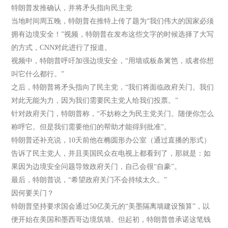
特朗普发推确认，并将矛头指向民主党
当地时间周五晚，特朗普在推特上传了题为“我们伟大的国家必须
拥有边境安全！”视频，特朗普在发布这些文字的时候选择了大写
的方式，CNN对此进行了报道。
视频中，特朗普呼吁加强边境安全，“用墙或板条篱笆，或者你想
叫它什么都行。”
之后，特朗普将矛头指向了民主党，“我们将面临政府关门。我们
对此无能为力，因为我们需要民主党人给我们投票。”
针对政府关门，特朗普称，“不妨称之为民主党关门。随便你怎么
称呼它。但是我们需要他们的帮助才能得到批准”。
特朗普还补充说，10天前他在椭圆形办公室（通过直播的形式）
告诉了民主党人，并且美国民众在电视上都看到了，那就是：如
果因为边境安全问题导致政府关门，自己会很“自豪”。
最后，特朗普说，“希望政府关门不会持续太久。”
因何要关门？
特朗普坚持要求国会通过50亿美元的“美墨隔离墙建设预算”，以
便开始在美国和墨西哥边境筑墙。但起初，特朗普曾承诺这笔钱