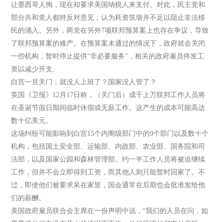
让墨西哥人掏，现在却要求美国纳税人来支付。对此，民主党和
部分共和党人都持反对意见，认为耗资筑墙并不足以阻止非法移
民的涌入。另外，两党在另外7项联邦预算案上也存在争议，导致
了联邦预算案的难产。在预算案未通过的情况下，政府就会关闭
一些机构，暂时停止提供“非必要服务”，相关的政府雇员停发工
资以减少开支。
白宫一旦关门，就没人上班了？国家没人管了？
英国《卫报》12月17日称，（关门后）成千上万联邦工作人员将
在圣诞节假日期间临时休假或无薪工作。这产生的成本可能高达
数十亿美元。
这场纠纷可能影响到白宫15个内阁级部门中的9个部门以及数十个
机构，包括国土安全部、运输部、内政部、农业部、国务院和司
法部，以及国家公园和森林管理部。约一半工作人员将被迫继续
工作，但并不会立即得到工资，而其他人则只能暂时回家了。不
过，即使他们被要求呆在家里，国会通常在后期也会批准发给他
们的薪酬。
美国政府雇员联合会主席在一份声明中说，“我们的人员在问，如