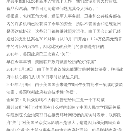
果要求他们在没有薪水的情况下工作，他们应该如何支付房租、
食品和汽油。在节日期间这些问题尤其令人揪心。”
据报道，包括五角大楼、退伍军人事务部、卫生和公共服务部在
内的许多机构已经获得了今年的资金，所以不管国会和总统近日
是否达成协议，这些部门都将继续照常运作。由于国会此前已经
通过的支出法案在2019财年（从10月1日开始）1.24万亿美元预算
中的占比约为75%，因此此次政府关门的影响是有限的。
2018年，美国政府已三次宣布“关门”
早在今年年初，美国联邦政府就曾经历两次“停摆”：
2018年1月19日，由于美国参议院未能通过临时拨款法案，联邦政
府非核心部门从1月20日零时起被迫关闭。
2018年2月9日，由于美国国会未能在8日午夜前批准一项临时拨款
法案，美国联邦政府被迫技术性“停摆”。
金灿荣：对民众影响不大特朗普想给民主党一个下马威
联邦政府“关门”对美国有什么样的影响？中国人民大学国际关系
学院副院长金灿荣22日在接受环球网记者的采访时表示，联邦政
府“关门”对美国民众实际影响不是很大，这是因为和美国民众直
接“打交道”的大部分事务是由地方政府处理的。但是联邦政府“关