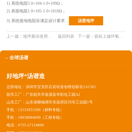
1) 系统电阻5.0×104-1.0×109Ω；
2) 表面电阻1.0×105-1.0×1010Ω；
3) 系统接地电阻应满足设计要求
，
汤普地坪
上一篇：
地坪最佳使用效果怎样达到？
返回列表
下一篇：
瓷砖上做环氧地坪怎么施工？
全球汤谱
好地坪*汤谱造
总部地址：深圳市宝安区石岩街道创维创新谷2A1501
韶关工厂：广东韶关市翁源县华彩化工园A2
山东工厂：山东省聊城调市东昌府区闫寺工业园1号
手机：13533953390（材料专线）
手机：18938884699（工程专线）
电话：0755-27119890