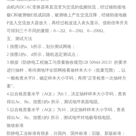
由机内DC/AC变换器将直流变为交流的低频恒流，经过辅助接地
极C和被测物E组成回路，被测物上产生交流压降，经辅助接地极
P送入交流放大器放大，再经过检波送入表头显示。借助倍率开关
可得到三个不同的量限：0—2Ω、0—20Ω、0—200Ω。
五、测试方法
1.按图1的a、b所示，划分测试网格；
2.按图1的c、d所示，随机选定测试点；
3.根据《防静电工程施工与质量验收规范GB 50944-2013》的要求
进行抽样，将待测地坪全部网格看做样本大小（批量范围），以
一般检查水平II，确定样本大小字码；再用“正常检查一次抽样方
案”。
4.以合格质量水平（AQL）为6.5，决定抽样样本大小字码，查表
得出Ac、Re。按图1的e 所示，测试地坪表面电阻。
5.以合格质量水平（AQL）为10，决定抽样样本大小字码，查表
得出Ac、Re。按图1的f 所示，测试地坪对地极母线电阻。
验收标准
防静电工业标准有很多，分国内、国外标准；旧版、新版标准；