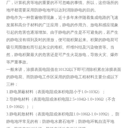
厂，计算机房等地的重要的不可忽略的事情。所以，这些场所的
地坪都需要采用防静电地坪以达到消除静电的目的。
静电作为一种普遍物理现象，近十多年来伴随着集成电路的飞速
发展和高分子材料的广泛应用，静电的作用力、放电和感应现象
引起的危害也逐渐增加。由于静电的产生是不可避免的，若产生
的静电没有得到及时的泄放，便可能积聚起来。积聚的静电荷可
吸引周围微粒而引起灰尘的堆积、纤维纠结及污染物资等。当
然，静电积聚最大的危害还是可产生火花放电，导致火灾、爆炸
等严重事故。
一般来讲，涂膜表面电阻值在1012Ω以下即可消除积累在涂膜表面
的静电荷。而防静电工作区采用的防静电工程材料主要分成以下
三种：
1.静电屏蔽材料（表面电阻或体积电阻小于1.0×103Ω）；
2.导静电材料（表面电阻或体积电阻2.5×104Ω-1.0×106Ω（不含
1.0×106Ω））；
3.静电耗散材料（表面电阻或体积电阻1.0×106Ω-1.0×109Ω）。防
静电地坪常见的有：防静电水磨石地坪；防静电环氧自流平地