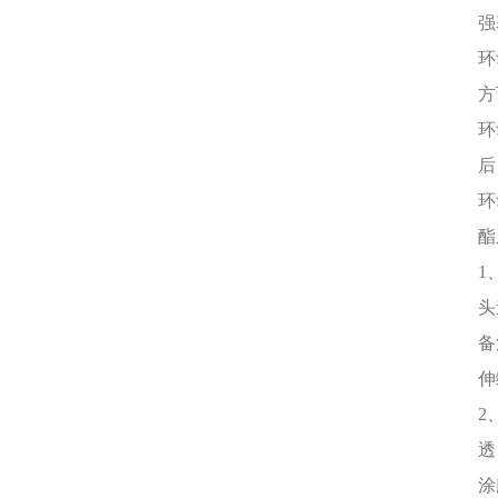
强
环
方
环
后
环
酯
1
头
备
伸
2
透
涂