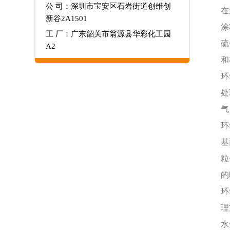
公 司：深圳市宝安区石岩街道创维创
在
新谷2A1501
涂
工 厂：广东韶关市翁源县华彩化工园
硫
A2
和
环
处
气
环
基
粒
的
环
理
水