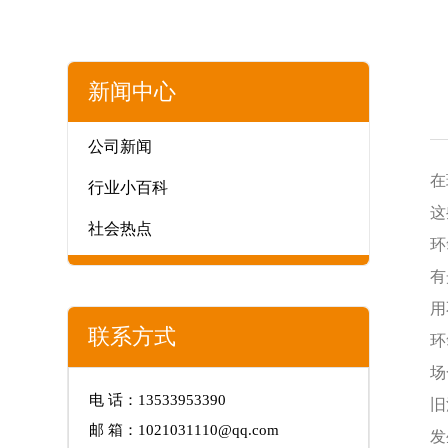
新闻中心
公司新闻
在
行业小百科
这
社会热点
环
有
用
联系方式
环
场
电 话：13533953390
旧
邮 箱：1021031110@qq.com
发