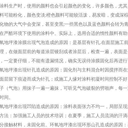
涂料生产时，使用的颜料也会引起颜色的变化，许多颜色，尤其
料可能粉化，颜色变淡;橙色颜料可能较活泼，易发暗，变成深棕
化物的大气中会变深，甚至变黑;一些黑色以及蓝色颜料会转为
在严酷环境下使用的涂料中。实际上，选用合适的惰性颜料有
氧地坪漆涂膜出现气泡造成的原因：是基层有针孔.在面层施工
理，在做面层前的每道涂层镘刮或者涂层后，检查一遍，表面是
，一定要仔细，不能有遗漏情况，确实无误待涂膜固化后再进
氧地坪漆出现针孔造成的原因：固化剂与主料混合时因搅拌而在
面层留下痕迹而成为针孔；或施工人缘对涂料初凝时间控制不好
子（气泡）用抹子一遍一遍抹，可听见气泡破裂的劈啪声，每一
时间。
氧地坪漆出现凹陷造成的原因：涂料表面张力不均一，局部呈现
方法：加强施工人员的技术培训；在夏季，施工人员流淌的汗滴
分接触材料，未固化前。环氧地坪漆出现环形山孔造成的原因：