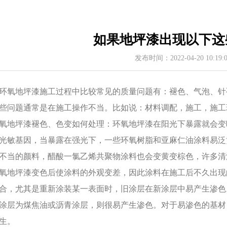
如果地坪漆出现以下这
发布时间：2022-04-20 10:19
环氧地坪漆施工过程中比较常见的质量问题有：褪色、气泡、针
些问题通常是在施工操作不当。比如说：材料调配，施工，施
氧地坪漆褪色、色变如何处理：环氧地坪漆在阳光下暴露就会变
光敏基因，当暴露在强光下，一些环氧树脂和亚麻仁油涂料易泛
不当的颜料，醋酸一氯乙烯共聚物涂料也会变黄变棕色，许多
氧地坪漆变色后使涂料的外观变差，因此涂料在施工后不久出现
合，尤其是重新涂装某一表面时，旧涂层在新涂层中易产生渗色
涂层为煤焦油或沥青涂层，则很易产生渗色。对于易渗色的基材
生。