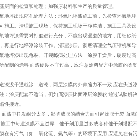
基层面的检查和处理；加强原材料和生产的质量管理。
氧地坪出现缩孔处理方法：环氧地坪漆施工前，先检查环氧地坪
可施工。清理施工现场，保持施工现场干净整洁，施工工具及设
氧地坪漆需要对打磨进行充分，不能出现漏磨的地方，用细砂纸
，再进行地坪漆涂装工作。清理涂层。彻底清理空气压缩机和
氧地坪漆出现龟裂、开裂弊病处理方法：涂膜干燥后，硬度过高
所配制的涂料 面漆硬度不宜过高，应注意涂料配方中涂膜的柔
、
道漆没干透就涂二道漆，两层涂膜内外伸缩力不一致 应在头道
注：涂层配套不适当，例如底漆层比面漆层涂膜软 通过试验解
缩性接近。
、面漆中挥发组分太多，影响成膜的结合力而引起涂膜干裂 面
 施工中每道涂膜不宜过厚。催干剂用量过多或各种催干剂搭配
膜在有污气（如二氧化硫、氨气等）的环境下应用 应避免在有