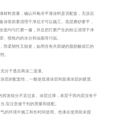
漆材料质量，确认环氧寺平漆涂料是否配套，无误后
备涂装前要清理干净后才可以施工。底层磨砂要平，
全面均匀打磨一遍，并且把打磨产生的粉尘清理干净
导管、喷枪内的水分和油脂等污垢。
，而柔韧性又较差，如用含有共双键的脂肪酸或它的
韧性。
漆充分干透后再涂二道漆。
决涂层的配套性，一般使底漆涂层和面漆涂层的硬度、
漆的挥发组分不宜过多。涂层过厚，表层干而内层没有干
不当 应注意催干剂的用量和搭配。
污气的环境中施工和长时间使用。色漆在使用前未搅