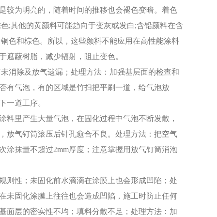
是较为明亮的，随着时间的推移也会褪色变暗。着色
色;其他的黄颜料可能趋向于变灰或发白;含铅颜料在含
青铜色和棕色。所以，这些颜料不能应用在高性能涂料
助于遮蔽树脂，减少辐射，阻止变色。
前未消除及放气遗漏；处理方法：加强基层面的检查和
否有气泡，有的区域是竹扫把平刷一道，给气泡放
行下一道工序。
涂料里产生大量气泡，在固化过程中气泡不断发散，
，放气钉筒滚压后针孔愈合不良。处理方法：把空气
次涂抹量不超过2mm厚度；注意掌握用放气钉筒消泡
规则性；未固化前水滴滴在涂膜上也会形成凹陷；处
在未固化涂膜上往往也会造成凹陷，施工时防止任何
基面层的密实性不均；填料分散不足；处理方法：加