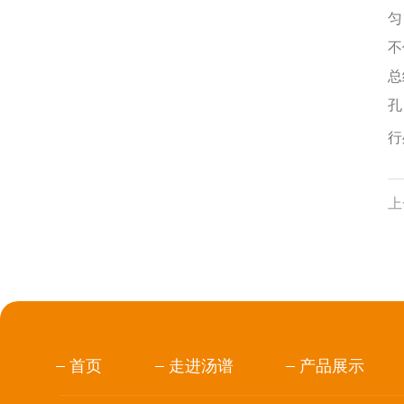
匀
不
总
孔
行
上
首页
走进汤谱
产品展示