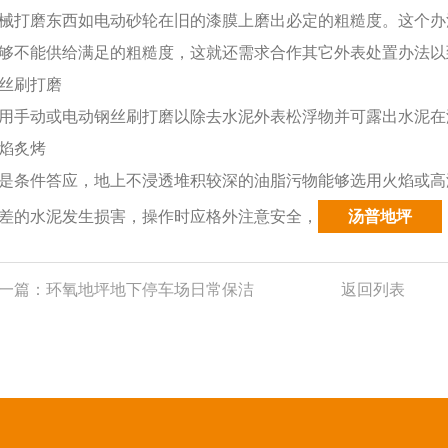
械打磨东西如电动砂轮在旧的漆膜上磨出必定的粗糙度。这个办
够不能供给满足的粗糙度，这就还需求合作其它外表处置办法以
丝刷打磨
用手动或电动钢丝刷打磨以除去水泥外表松浮物并可露出水泥在
焰炙烤
是条件答应，地上不浸透堆积较深的油脂污物能够选用火焰或高
差的水泥发生损害，操作时应格外注意安全
，
汤普地坪
一篇：
环氧地坪地下停车场日常保洁
返回列表