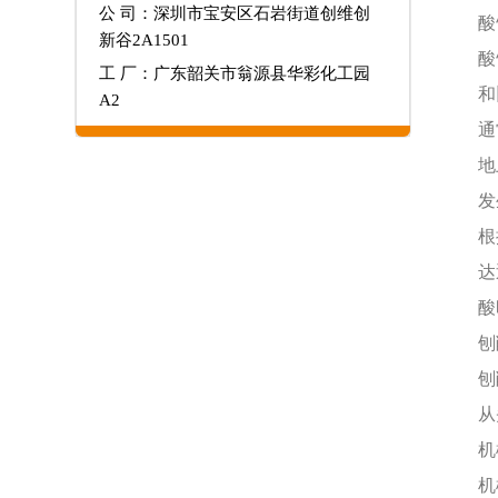
公 司：深圳市宝安区石岩街道创维创
酸
新谷2A1501
酸
工 厂：广东韶关市翁源县华彩化工园
A2
通
地
发
根
达
酸
刨
刨
从
机
机