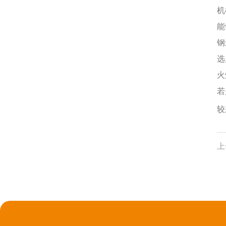
机
能
钢
选
火
若
较
上