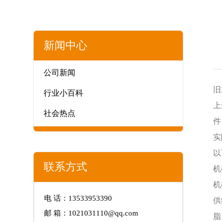
新闻中心
公司新闻
旧
行业小百科
上
社会热点
件
实
以
联系方式
机
机
电 话：13533953390
供
邮 箱：1021031110@qq.com
脂