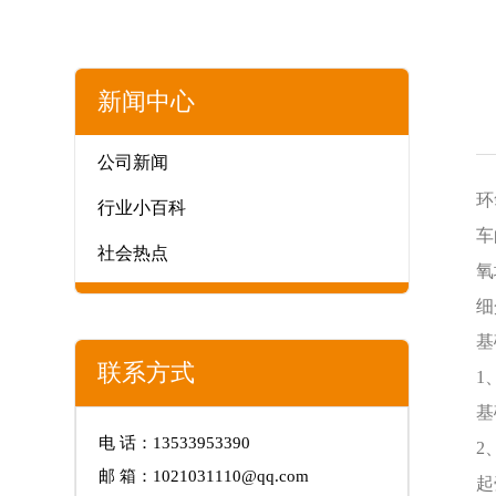
新闻中心
公司新闻
环
行业小百科
车
社会热点
氧
细
基
联系方式
1
基
电 话：13533953390
2
邮 箱：1021031110@qq.com
起