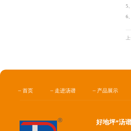
5
6
上
首页
走进汤谱
产品展示
好地坪*汤