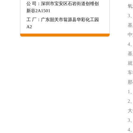
公 司：深圳市宝安区石岩街道创维创
氧
新谷2A1501
3
工 厂：广东韶关市翁源县华彩化工园
基
A2
中
4
基
就
车
那
1
2
大
3
4