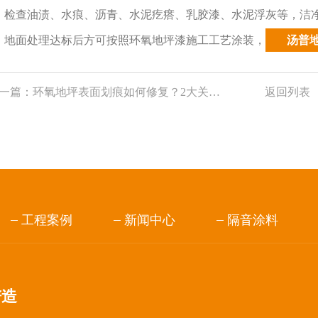
、检查油渍、水痕、沥青、水泥疙瘩、乳胶漆、水泥浮灰等，洁净
、地面处理达标后方可按照环氧地坪漆施工工艺涂装
，
汤普
一篇：
环氧地坪表面划痕如何修复？2大关键点不可忽视！
返回列表
工程案例
新闻中心
隔音涂料
谱造