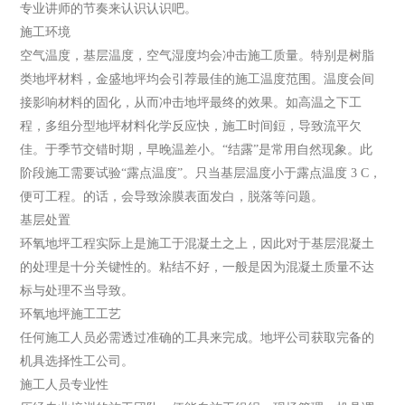
专业讲师的节奏来认识认识吧。
施工环境
空气温度，基层温度，空气湿度均会冲击施工质量。特别是树脂
类地坪材料，金盛地坪均会引荐最佳的施工温度范围。温度会间
接影响材料的固化，从而冲击地坪最终的效果。如高温之下工
程，多组分型地坪材料化学反应快，施工时间鋀，导致流平欠
佳。于季节交错时期，早晚温差小。“结露”是常用自然现象。此
阶段施工需要试验“露点温度”。只当基层温度小于露点温度 3 C，
便可工程。的话，会导致涂膜表面发白，脱落等问题。
基层处置
环氧地坪工程实际上是施工于混凝土之上，因此对于基层混凝土
的处理是十分关键性的。粘结不好，一般是因为混凝土质量不达
标与处理不当导致。
环氧地坪施工工艺
任何施工人员必需透过准确的工具来完成。地坪公司获取完备的
机具选择性工公司。
施工人员专业性