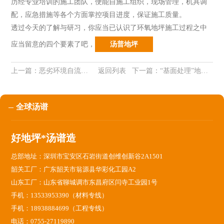
历经专业培训的施工团队，便能自施工组织，现场管理，机具调
配，应急措施等各个方面掌控项目进度，保证施工质量。
透过今天的了解与研习，你应当已认识了环氧地坪施工过程之中
应当留意的四个要素了吧
，
汤普地坪
上一篇：
恶劣环境自流平地坪的施工要点！建议收藏！
返回列表
下一篇：
“基面处理”地坪施工前千万不能忽视！否则全部白干！
全球汤谱
好地坪*汤谱造
总部地址：深圳市宝安区石岩街道创维创新谷2A1501
韶关工厂：广东韶关市翁源县华彩化工园A2
山东工厂：山东省聊城调市东昌府区闫寺工业园1号
手机：13533953390（材料专线）
手机：18938884699（工程专线）
电话：0755-27119890