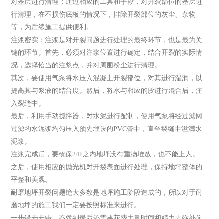
对基层进行清理：通过相应的工具和手段，对开裂部位的基层进
行清理，在不损伤底板的情况下，排除开裂部位的灰尘、杂物
等，为后续施工提供便利。
注浆密实：注浆是对开裂问题进行处理的最终环节，也是最为关
键的环节。首先，必须对注浆位置进行确定，结合开裂的实际情
况，选择恰当的注浆点，并对周围粉尘进行清理。
其次，要使用气泵将水压入混凝土开裂部位，对其进行湿润，以
提高其与浆液的结合度。然后，将水与相应的胶进行混合后，注
入裂缝中。
最后，利用手动搅拌器，对水泥进行配制，使用气泵将经过滤网
过滤的水泥浆均匀压入预先埋设的PVC管中，直至裂缝中溢满水
泥浆。
注浆完成后，要确保24h之内地坪没有重物堆放，也不能上人。
之后，使用相应的抛光机对开裂表面进行处理，保持地坪整体的
平整和美观。
耐磨地坪开裂问题绝大多数是地坪施工阶段造成的，所以对于耐
磨地坪的施工我们一定要按照标准来进行。
一步错步步错，不然到最后还需要花费大量时间和精力去弥补前