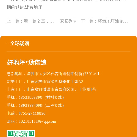
期的过错
,汤普地坪
上一篇：
看一篇文章，对环氧地坪知识有个好的了解
返回列表
下一篇：
环氧地坪漆施工的环境要求
全球汤谱
好地坪*汤谱造
总部地址：深圳市宝安区石岩街道创维创新谷2A1501
韶关工厂：广东韶关市翁源县华彩化工园A2
山东工厂：山东省聊城调市东昌府区闫寺工业园1号
手机：13533953390（材料专线）
手机：18938884699（工程专线）
电话：0755-27119890
邮箱：1021031110@qq.com