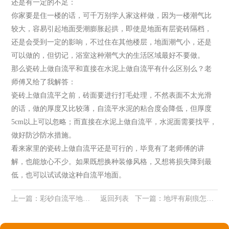
还是有一定的不足：
你家要是住一楼的话，可千万别学人家这样做，因为一楼潮气比
较大，容易引起地面受潮膨胀起拱，即使是地面有层瓷砖隔档，
还是会受到一定的影响，不过住在其他楼层，地面潮气小，还是
可以做的，但切记，浴室这种潮气大的生活区域最好不要做。
那么瓷砖上做自流平和直接在水泥上做自流平有什么区别么？老
师傅又给了我解答：
瓷砖上做自流平之前，砖面要进行打毛处理，不然表面不太光滑
的话，做的厚度又比较薄，自流平水泥的粘合度会降低，但厚度
5cm以上可以忽略；而直接在水泥上做自流平，水泥面需要找平，
做好防沙防水措施。
看来家里的瓷砖上做自流平还是可行的，毕竟有了老师傅的讲
解，也能放心不少。如果既想换种装修风格，又想将损失降到最
低，也可以试试做这种自流平地面。
上一篇：
彩砂自流平地坪漆 地坪界的实力派
返回列表
下一篇：
地坪有刷痕怎么办？不用怕，详细对策来了！