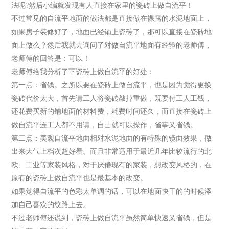
法呢?然后小编就发现有人直接在家里的瓷砖上做自流平！
不过常见的自流平地面的做法都是直接做在裸露的水泥地面上，
如果房子装修好了，地面已经铺上瓷砖了，那可以直接在瓷砖地
面上做么？然后我就去询问了对做自流平地面有经验的老师傅，
老师傅的回答是：可以！
老师傅给我分析了下瓷砖上做自流平的好处：
第一点：省钱。之所以要在瓷砖上做自流平，也是因为觉得更换
瓷砖代价太大，首先请工人将瓷砖敲掉重做，既要付工人工钱，
还花费买新的铺地面的材料费，耗费时间还久，而直接在瓷砖上
做自流平连工人都不用请，自己就可以操作，省事又省钱。
第二点：美观自流平地面相对水泥地面的有特殊的镜面效果，做
出来大气上档次超好看。而且非常适用于最近几年比较流行的北
欧、工业等家装风格，对于厌倦现有的家装，想改变风格的，在
原有的瓷砖上做自流平也是最基本的改变。
如果觉得自流平的色彩太单调的话，可以在地面快干的的时候添
加自己喜欢的纹路上去。
不过老师傅还说到，瓷砖上做自流平虽然简单快速又省钱，但是