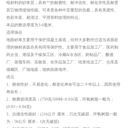
电材料的砂浆层，具有**的耐磨性、耐冲击性、耐化学性及耐受
其它物理侵蚀性能。可承受各种中至重型的负载，具有美观性、
色彩丰富、易清洁、平滑骨料纹理的特点。
本品的敷设厚度为3-6毫米。
适用场合
地面砂浆主要用于保护混凝土基底，但对大多数经过适当表面处
理的钢材表面亦具有同等保护性。主要用于食品加工厂、医药制
药企业、潮湿及干燥加工区、冷藏&冷冻区、奶制品厂、酿酒
厂、蒸馏车间、实验室、化学品加工厂、纸浆纸业工厂、仓库及
储藏区、广场地面，地铁跌路地坪。
优点
1、耐候性好，不易老化，耐老化寿命可达二十年以上，因而使用
寿命长；
2、耐磨损强度高；(750克/500转<0.016克，环氧树脂一般为：
(0.03～0.04克)
3、抗撞击性能好；(216公斤·厘米，25次无破损，环氧树脂一般
为：50公斤·厘米，1次无破损)