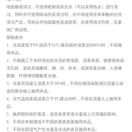
地面极易清洁，可使用硬刷或高压水（可以采用热水）进行清
洁。同时亦可使用除油剂及清洁剂，但不得使用含有苯酚的任何
清洁产品，否则会对地面颜色造成损害。在使用清洁剂前，应参
阅厂商说明。
限制条件
1、当温度低于9ºC或高于31ºC/最高相对湿度达到85%时，不得施
用本品。
2、不能施工于未经强化的水泥砂浆地面、沥青基底、镀膜瓷砖或
无孔砖、瓷砖及碳酸镁、铜、铝、软木、或尿烷复合物、人造橡
胶膜、纤维增强聚酯复合物。
3、当基层混凝土湿度大于10%时，不得在潮湿或新浇注混凝土或
改性聚合物上施用本品。
4、当气温或基底温度介于3ºC露点内时，不得在混凝土上施用本
品。
5、施用期间保护基底，使其免受管道冷凝或上方泄漏的影响。
6、不得在有裂缝或不牢固的基底表面施用本品。
7、不得在因湿气产生冷凝及冷冻的表层施用本品。