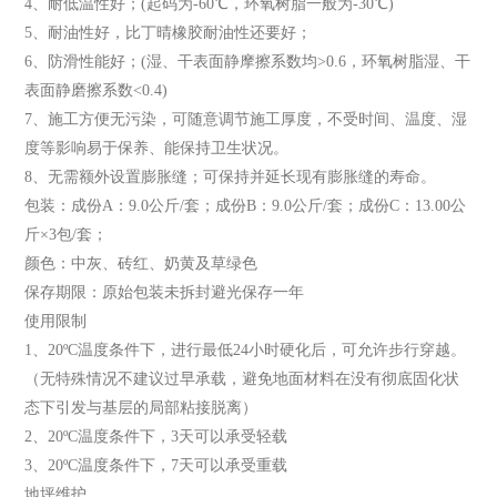
4、耐低温性好；(起码为-60℃，环氧树脂一般为-30℃)
5、耐油性好，比丁晴橡胶耐油性还要好；
6、防滑性能好；(湿、干表面静摩擦系数均>0.6，环氧树脂湿、干
表面静磨擦系数<0.4)
7、施工方便无污染，可随意调节施工厚度，不受时间、温度、湿
度等影响易于保养、能保持卫生状况。
8、无需额外设置膨胀缝；可保持并延长现有膨胀缝的寿命。
包装：成份A：9.0公斤/套；成份B：9.0公斤/套；成份C：13.00公
斤×3包/套；
颜色：中灰、砖红、奶黄及草绿色
保存期限：原始包装未拆封避光保存一年
使用限制
1、20ºC温度条件下，进行最低24小时硬化后，可允许步行穿越。
（无特殊情况不建议过早承载，避免地面材料在没有彻底固化状
态下引发与基层的局部粘接脱离）
2、20ºC温度条件下，3天可以承受轻载
3、20ºC温度条件下，7天可以承受重载
地坪维护