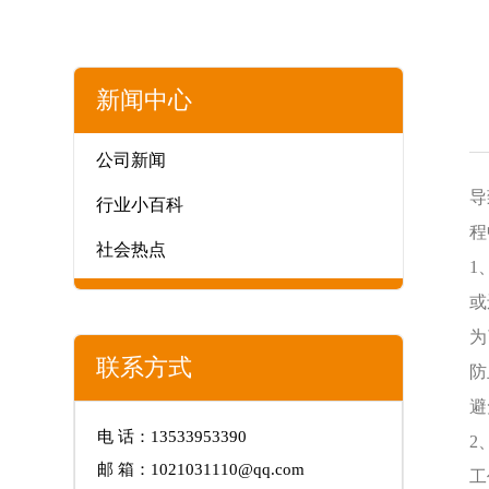
新闻中心
公司新闻
导
行业小百科
程
社会热点
1
或
为
联系方式
防
避
电 话：13533953390
2
邮 箱：1021031110@qq.com
工