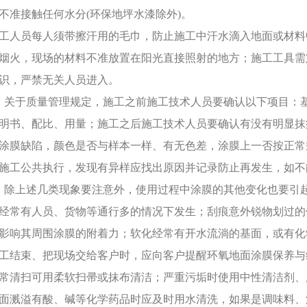
不准接触任何水分(环保地坪水漆除外)。
工人员每人须带擦汗用的毛巾，防止施工中汗水滴入地面或材料
烟火，现场的材料不准放置在阳光直接照射的地方；施工工具需
识，严禁无关人员进入。
、关于质量管理规定，施工之前施工技术人员要确认以下项目：
明书、配比、用量；施工之后施工技术人员要确认有没有明显抹
涂膜缺陷，颜色是否与样本一样、有无色差，涂膜上一否按正常
施工公共执行，发现有异样应找出原因并记录防止再发生，如不
、除上述几类现象要注意外，使用过程中涂膜的其他变化也要引
经常有人员、货物等通行多的情况下发生；刮痕意外锐物划过的
影响其周围涂膜的附着力；软化经常有开水流淌的基面，或有化
工结束、把现场交给客户时，应向客户提醒环氧地面涂膜保养与
常清扫可用柔软扫帚或抹布清洁；严重污垢时使用中性清洁剂、
面溅溢有酸、碱等化学药品时应及时用水清洗，如果是调味料、