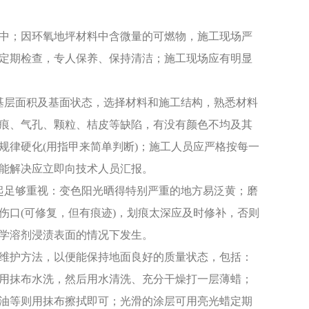
中；因环氧地坪材料中含微量的可燃物，施工现场严
定期检查，专人保养、保持清洁；施工现场应有明显
基层面积及基面状态，选择材料和施工结构，熟悉材料
痕、气孔、颗粒、桔皮等缺陷，有没有颜色不均及其
规律硬化(用指甲来简单判断)；施工人员应严格按每一
能解决应立即向技术人员汇报。
起足够重视：变色阳光晒得特别严重的地方易泛黄；磨
伤口(可修复，但有痕迹)，划痕太深应及时修补，否则
学溶剂浸渍表面的情况下发生。
维护方法，以便能保持地面良好的质量状态，包括：
用抹布水洗，然后用水清洗、充分干燥打一层薄蜡；
油等则用抹布擦拭即可；光滑的涂层可用亮光蜡定期