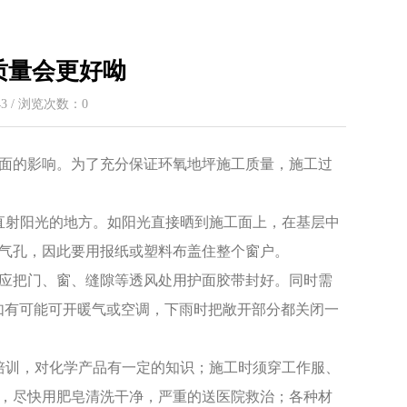
质量会更好呦
:43 / 浏览次数：
0
面的影响。为了充分保证环氧地坪施工质量，施工过
直射阳光的地方。如阳光直接晒到施工面上，在基层中
气孔，因此要用报纸或塑料布盖住整个窗户。
应把门、窗、缝隙等透风处用护面胶带封好。同时需
如有可能可开暖气或空调，下雨时把敞开部分都关闭一
培训，对化学产品有一定的知识；施工时须穿工作服、
，尽快用肥皂清洗干净，严重的送医院救治；各种材