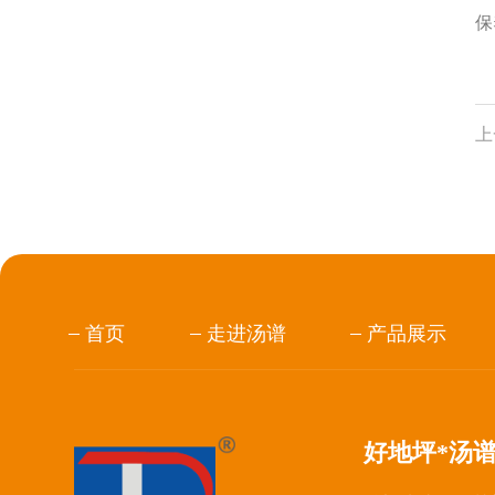
保
上
首页
走进汤谱
产品展示
好地坪*汤