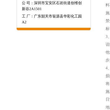
公 司：深圳市宝安区石岩街道创维创
料
新谷2A1501
施
工 厂：广东韶关市翁源县华彩化工园
禁
A2
标
3
说
他
步
4
损
将
施
日
地