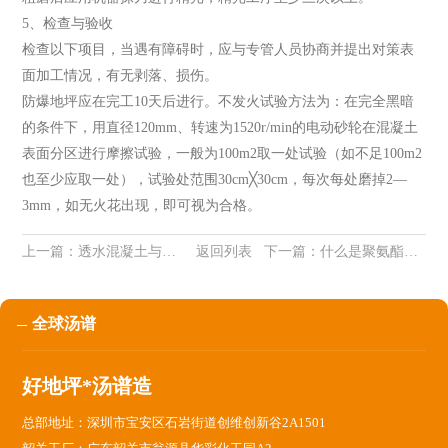
5、检查与验收
检查以下项目，当遇有障碍时，应与专管人员协商并提出对策表
面加工情况，有无剥落、损伤。
防爆地坪应在完工10天后进行。不发火试验方法为：在完全黑暗
的条件下，用直径120mm、转速为1520r/min的电动砂轮在混凝土
表面分区进行摩擦试验，一般为100m2取一处试验（如不足100m2
也至少应取一处），试验处范围30cm╳30cm，每次每处磨掉2—
3mm，如无火花出现，即可视为合格。
上一篇：
透水混凝土与普通混凝土区别
返回列表
下一篇：
什么是聚氨酯透水路面
全球汤谱
好地坪*汤谱造
总部地址：深圳市宝安区石岩街道创维创新谷2A1501