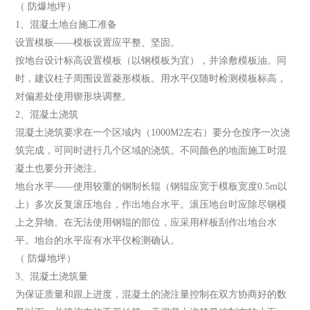
（ 防爆地坪）
1、混凝土地台施工准备
设置模板——模板设置应平整、坚固。
按地台设计标高设置模板（以钢模板为宜），并涂敷模板油。同
时，建议柱子周围设置菱形模板。用水平仪随时检测模板标高，
对偏差处使用锲形块调整。
2、混凝土浇筑
混凝土浇筑要求在一个区域内（1000M2左右）要分仓按序一次浇
筑完成，可同时进行几个区域的浇筑。不同颜色的地面施工时混
凝土也要分开浇注。
地台水平——使用较重的钢制长辊（钢辊应宽于模板宽度0.5m以
上）多次反复滚压地台，作出地台水平。滚压地台时应除尽钢模
上之异物。在无法使用钢辊的部位，应采用样板刮作出地台水
平。地台的水平应有水平仪检测确认。
（ 防爆地坪）
3、混凝土浇筑量
为保证质量和跟上进度，混凝土的浇注量控制在双方协商好的数