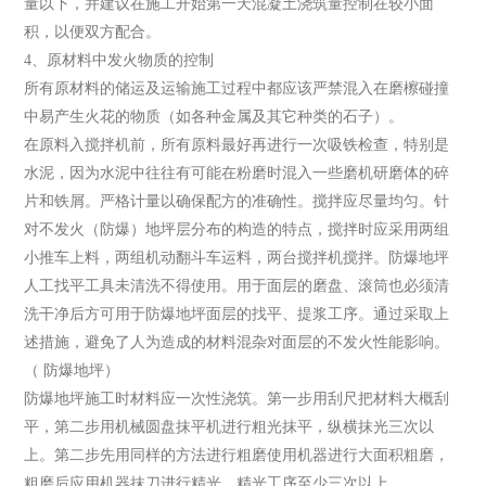
量以下，并建议在施工开始第一天混凝土浇筑量控制在较小面
积，以便双方配合。
4、原材料中发火物质的控制
所有原材料的储运及运输施工过程中都应该严禁混入在磨檫碰撞
中易产生火花的物质（如各种金属及其它种类的石子）。
在原料入搅拌机前，所有原料最好再进行一次吸铁检查，特别是
水泥，因为水泥中往往有可能在粉磨时混入一些磨机研磨体的碎
片和铁屑。严格计量以确保配方的准确性。搅拌应尽量均匀。针
对不发火（防爆）地坪层分布的构造的特点，搅拌时应采用两组
小推车上料，两组机动翻斗车运料，两台搅拌机搅拌。防爆地坪
人工找平工具未清洗不得使用。用于面层的磨盘、滚筒也必须清
洗干净后方可用于防爆地坪面层的找平、提浆工序。通过采取上
述措施，避免了人为造成的材料混杂对面层的不发火性能影响。
（ 防爆地坪）
防爆地坪施工时材料应一次性浇筑。第一步用刮尺把材料大概刮
平，第二步用机械圆盘抹平机进行粗光抹平，纵横抹光三次以
上。第二步先用同样的方法进行粗磨使用机器进行大面积粗磨，
粗磨后应用机器抹刀进行精光，精光工序至少三次以上。