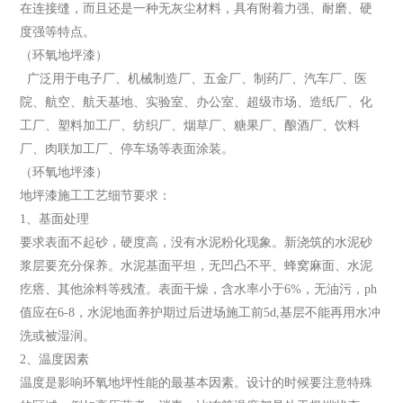
在连接缝，而且还是一种无灰尘材料，具有附着力强、耐磨、硬
度强等特点。
（环氧地坪漆）
广泛用于电子厂、机械制造厂、五金厂、制药厂、汽车厂、医
院、航空、航天基地、实验室、办公室、超级市场、造纸厂、化
工厂、塑料加工厂、纺织厂、烟草厂、糖果厂、酿酒厂、饮料
厂、肉联加工厂、停车场等表面涂装。
（环氧地坪漆）
地坪漆施工工艺细节要求：
1、基面处理
要求表面不起砂，硬度高，没有水泥粉化现象。新浇筑的水泥砂
浆层要充分保养。水泥基面平坦，无凹凸不平、蜂窝麻面、水泥
疙瘩、其他涂料等残渣。表面干燥，含水率小于6%，无油污，ph
值应在6-8，水泥地面养护期过后进场施工前5d,基层不能再用水冲
洗或被湿润。
2、温度因素
温度是影响环氧地坪性能的最基本因素。设计的时候要注意特殊