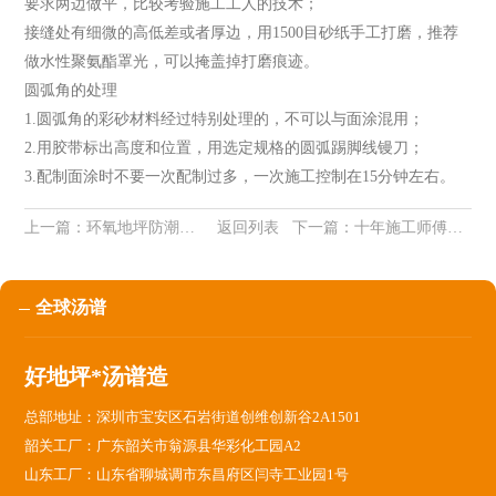
要求两边做平，比较考验施工工人的技术；
接缝处有细微的高低差或者厚边，用1500目砂纸手工打磨，推荐
做水性聚氨酯罩光，可以掩盖掉打磨痕迹。
圆弧角的处理
1.圆弧角的彩砂材料经过特别处理的，不可以与面涂混用；
2.用胶带标出高度和位置，用选定规格的圆弧踢脚线镘刀；
3.配制面涂时不要一次配制过多，一次施工控制在15分钟左右。
上一篇：
环氧地坪防潮层快速解决方案
返回列表
下一篇：
十年施工师傅总结：50个环氧地坪问题，欢迎转发收藏
全球汤谱
好地坪*汤谱造
总部地址：深圳市宝安区石岩街道创维创新谷2A1501
韶关工厂：广东韶关市翁源县华彩化工园A2
山东工厂：山东省聊城调市东昌府区闫寺工业园1号