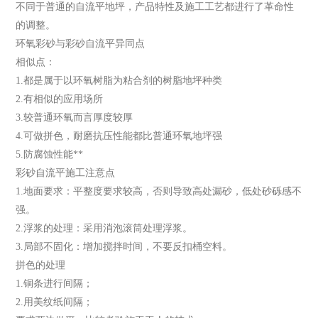
不同于普通的自流平地坪，产品特性及施工工艺都进行了革命性
的调整。
环氧彩砂与彩砂自流平异同点
相似点：
1.都是属于以环氧树脂为粘合剂的树脂地坪种类
2.有相似的应用场所
3.较普通环氧而言厚度较厚
4.可做拼色，耐磨抗压性能都比普通环氧地坪强
5.防腐蚀性能**
彩砂自流平施工注意点
1.地面要求：平整度要求较高，否则导致高处漏砂，低处砂砾感不
强。
2.浮浆的处理：采用消泡滚筒处理浮浆。
3.局部不固化：增加搅拌时间，不要反扣桶空料。
拼色的处理
1.铜条进行间隔；
2.用美纹纸间隔；