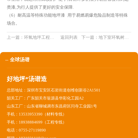
类漆,为行人提供了更好的安全保障.
（6）耐高温等特殊功能地坪漆 用于易燃易爆危险品制造等特殊
场合。
上一篇：
环氧地坪工程施工起泡的原因和预防方法
返回列表
下一篇：
地下室环氧树脂地坪漆地面施工工艺叙述！
全球汤谱
好地坪*汤谱造
总部地址：深圳市宝安区石岩街道创维创新谷2A1501
韶关工厂：广东韶关市翁源县华彩化工园A2
山东工厂：山东省聊城调市东昌府区闫寺工业园1号
手机：13533953390（材料专线）
手机：18938884699（工程专线）
电话：0755-27119890