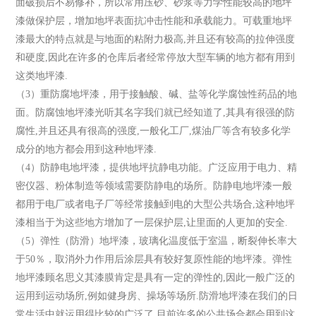
面破损后不易修补，所以常用压砂、砂浆等力学性能较高的地坪
漆做保护层，增加地坪表面抗冲击性能和承载能力。可载重地坪
漆最大的特点就是与地面的粘附力极高,并且还有较高的拉伸强度
和硬度,因此在许多的仓库后者经常停放大型车辆的地方都有用到
这类地坪漆.
（3）重防腐地坪漆，用于接触酸、碱、盐等化学腐蚀性药品的地
面。防腐蚀地坪漆光听其名字我们就已经知道了,其具有很强的防
腐性,并且还具有很高的强度,一般化工厂,煤油厂等含有较多化学
成分的地方都会用到这种地坪漆.
（4）防静电地坪漆，提供地坪抗静电功能。广泛应用于电力、精
密仪器、粉体制造等领域需要防静电的场所。防静电地坪漆一般
都用于电厂或者电子厂等经常接触到电的大型公共场合,这种地坪
漆相当于为这些地方增加了一层保护层,让里面的人更加的安全.
（5）弹性（防滑）地坪漆，玻璃化温度低于室温，断裂伸长率大
于50％，取消外力作用后涂层具有较好复原性能的地坪漆。弹性
地坪漆顾名思义其漆膜肯定是具有一定的弹性的,因此一般广泛的
运用到运动场所,例如健身房、操场等场所.防滑地坪漆在我们的日
常生活中就运用得比较的广泛了,目前许多的公共场合都会用到这