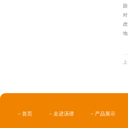
固
对
虑
地
上
首页
走进汤谱
产品展示