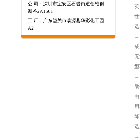
公 司：深圳市宝安区石岩街道创维创
英
新谷2A1501
性
工 厂：广东韶关市翁源县华彩化工园
选
A2
→
成
无
型
→
助
由
用
降
选
→