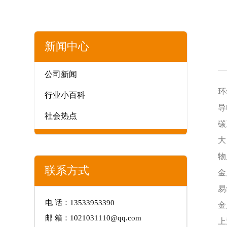
新闻中心
公司新闻
环
行业小百科
导
社会热点
碳
大
物
联系方式
金
易
电 话：13533953390
金
邮 箱：1021031110@qq.com
上