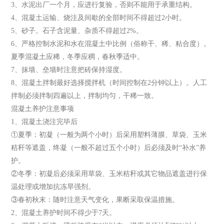
3、水泥出厂一个月，应进行复验，否则不能用于承重结构。
4、混凝土运输、烧注及间歇的全部时间不得超过2小时。
5、砂子。石子含泥量、杂质不得超过2%。
6、严格控制水泥和水在混凝土中比例（俗称干、稀、粘合度）。
夏季混凝土应稀，冬季应稠，春秋季适中。
7、抹墙、垒墙时注意把砖保持湿度。
8、混凝土拌制最好选择搅拌机（时间控制在2分钟以上）。人工
拌制必须拌制四遍以上，拌制均匀，干稀一致。
混凝土养护注意事项
1、混凝土浇注完毕后
①夏季：初凝（一般为两个小时）后采用塑料薄膜、草袋、玉米
秸秆等遮盖，终凝（一般不超过五个小时）后必须及时“补水”养
护。
②冬季：初凝后必须采用草袋、玉米秸秆或其它物品遮盖进行保
温处理或增加抗冻旱强剂。
③春初秋末：随时注意天气变化，果断采取保温措施。
2、混凝土养护时间不得少于7天。