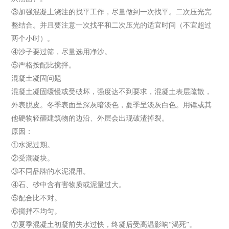
③加强混凝土浇注的找平工作，尽量做到一次找平。二次压光完
整结合。并且要注意一次找平和二次压光的适宜时间（不宜超过
两个小时）。
④沙子要过筛，尽量选用净沙。
⑤严格按配比搅拌。
混凝土凝固问题
混凝土凝固缓慢或受破坏，强度达不到要求，混凝土表层疏散，
外表脱皮。冬季表面呈深灰暗淡色，夏季呈淡灰白色。用锤或其
他硬物轻砸建筑物的边沿、外层会出现破渣掉裂。
原因：
①水泥过期。
②受潮凝块。
③不同品牌的水泥混用。
④石、砂中含有害物质或泥量过大。
⑤配合比不对。
⑥搅拌不均匀。
⑦夏季混凝土初凝前失水过快，终凝后受高温影响“渴死”。