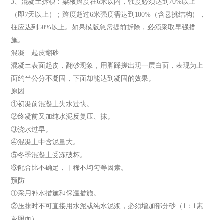
3、混凝土拆模：梁板跨度在6米以内，强度必须达到70%以上
（即7天以上）；跨度超过6米强度需达到100%（含悬挑结构），
柱应达到50%以上。如果模版急需提前拆除，必须采取旱强措
施。
混凝土起皮翻砂
混凝土表面起皮，翻砂现象，用脚踩搓出现一层白面，表现为上
面约半公分不凝固，下面却能达到凝固的效果。
原因：
①初凝前混凝土失水过快。
②终凝前又加纯水泥反复压、抹。
③浇水过早。
④混凝土中含泥量大。
⑤冬季混凝土受冻破坏。
⑥配合比不确定，干稀不均匀等因素。
预防：
①采用补水措施和保温措施。
②压抹时不可直接用水泥或纯水泥浆，必须增加部分砂（1：1素
灰照面）。