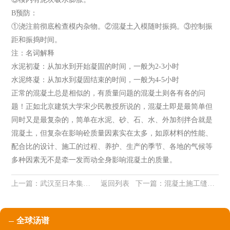
B预防：
①浇注前彻底检查模内杂物。②混凝土入模随时振捣。③控制振
距和振捣时间。
注：名词解释
水泥初凝：从加水到开始凝固的时间，一般为2-3小时
水泥终凝：从加水到凝固结束的时间，一般为4-5小时
正常的混凝土总是相似的，有质量问题的混凝土则各有各的问
题！正如北京建筑大学宋少民教授所说的，混凝土即是最简单但
同时又是最复杂的，简单在水泥、砂、石、水、外加剂拌合就是
混凝土，但复杂在影响砼质量因素实在太多，如原材料的性能、
配合比的设计、施工的过程、养护、生产的季节、各地的气候等
多种因素无不是牵一发而动全身影响混凝土的质量。
上一篇：
武汉至日本集装箱国际班轮正式开航
返回列表
下一篇：
混凝土施工缝的留设及问题处理
全球汤谱