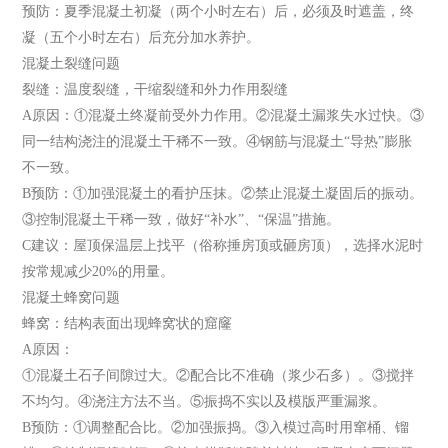
预防：夏季混凝土初凝（两个小时左右）后，必须及时遮盖，终
凝（五个小时左右）后充分加水养护。
混凝土裂缝问题
裂缝：温度裂缝，干缩裂缝和外力作用裂缝
A原因：①混凝土终凝前受外力作用。②混凝土漏浆失水过快。③
同一结构浇注的混凝土干稀不一致。④钢筋与混凝土“导热”膨胀
不一致。
B预防：①加强混凝土的看护压抹。②禁止混凝土凝固后的振动。
③控制混凝土干稀一致，做好“补水”、“保温”措施。
C建议：屋顶保温层上找平（俗称捶房顶或砸房顶），选择水泥时
按常规减少20%的用量。
混凝土蜂窝问题
蜂窝：结构表面出现蜂窝状的窟窿
A原因：
①混凝土石子间隙过大。②配合比不准确（浆少石多）。③搅拌
不均匀。④浇注方法不当。⑤振捣不实以及模版严重漏浆。
B预防：①调整配合比。②加强振捣。③入模过高时用窜桶、镏