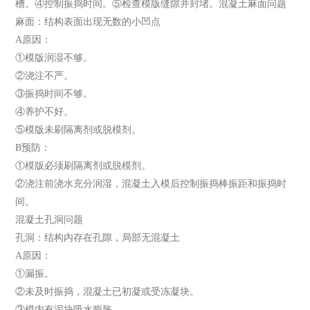
槽。④控制振捣时间。⑤检查模版缝隙并封堵。混凝土麻面问题
麻面：结构表面出现无数的小凹点
A原因：
①模版润湿不够。
②浇注不严。
③振捣时间不够。
④养护不好。
⑤模版未刷隔离剂或脱模剂。
B预防：
①模版必须刷隔离剂或脱模剂。
②浇注前浇水充分润湿，混凝土入模后控制振捣棒振距和振捣时
间。
混凝土孔洞问题
孔洞：结构内存在孔隙，局部无混凝土
A原因：
①漏振。
②未及时振捣，混凝土已初凝或受冻凝块。
③模内有泥块吸水膨胀。