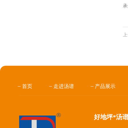
承
上
首页
走进汤谱
产品展示
好地坪*汤