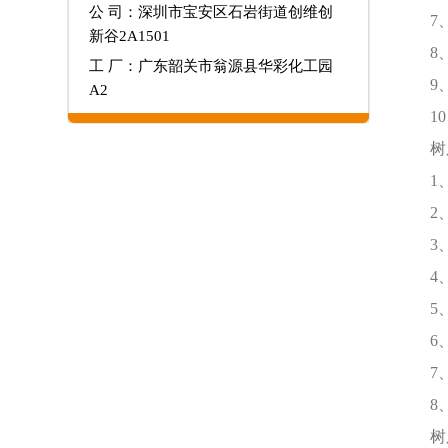
公 司：深圳市宝安区石岩街道创维创
7
新谷2A1501
8
工 厂：广东韶关市翁源县华彩化工园
9
A2
1
树
1
2
3
4
5
6
7
8
树