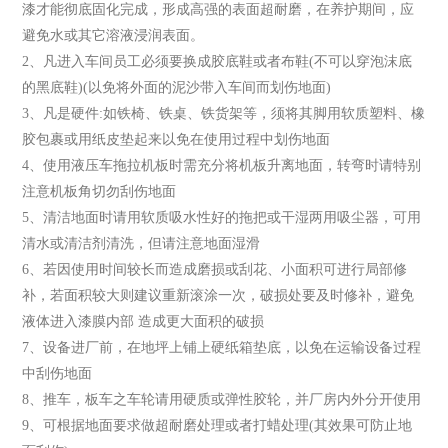
漆才能彻底固化完成，形成高强的表面超耐磨，在养护期间，应
避免水或其它溶液浸润表面。
2、凡进入车间员工必须要换成胶底鞋或者布鞋(不可以穿泡沫底
的黑底鞋)(以免将外面的泥沙带入车间而划伤地面)
3、凡是硬件:如铁椅、铁桌、铁货架等，须将其脚用软质塑料、橡
胶包裹或用纸皮垫起来以免在使用过程中划伤地面
4、使用液压车拖拉机板时需充分将机板升离地面，转弯时请特别
注意机板角切勿刮伤地面
5、清洁地面时请用软质吸水性好的拖把或干湿两用吸尘器，可用
清水或清洁剂清洗，但请注意地面湿滑
6、若因使用时间较长而造成磨损或刮花、小面积可进行局部修
补，若面积较大则建议重新滚涂一次，破损处要及时修补，避免
液体进入漆膜内部 造成更大面积的破损
7、设备进厂前，在地坪上铺上硬纸箱垫底，以免在运输设备过程
中刮伤地面
8、推车，板车之车轮请用硬质或弹性胶轮，并厂房内外分开使用
9、可根据地面要求做超耐磨处理或者打蜡处理(其效果可防止地