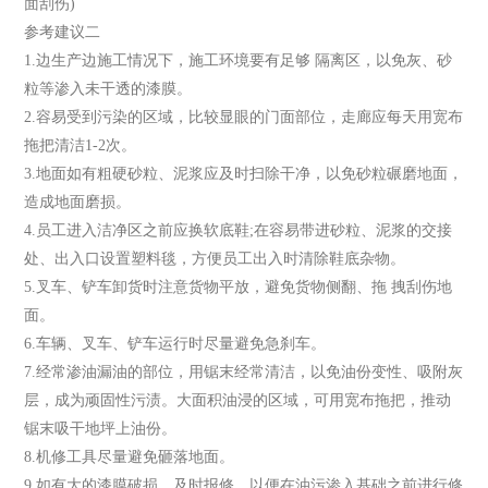
面刮伤)
参考建议二
1.边生产边施工情况下，施工环境要有足够 隔离区，以免灰、砂
粒等渗入未干透的漆膜。
2.容易受到污染的区域，比较显眼的门面部位，走廊应每天用宽布
拖把清洁1-2次。
3.地面如有粗硬砂粒、泥浆应及时扫除干净，以免砂粒碾磨地面，
造成地面磨损。
4.员工进入洁净区之前应换软底鞋;在容易带进砂粒、泥浆的交接
处、出入口设置塑料毯，方便员工出入时清除鞋底杂物。
5.叉车、铲车卸货时注意货物平放，避免货物侧翻、拖 拽刮伤地
面。
6.车辆、叉车、铲车运行时尽量避免急刹车。
7.经常渗油漏油的部位，用锯末经常清洁，以免油份变性、吸附灰
层，成为顽固性污渍。大面积油浸的区域，可用宽布拖把，推动
锯末吸干地坪上油份。
8.机修工具尽量避免砸落地面。
9.如有大的漆膜破损，及时报修，以便在油污渗入基础之前进行修