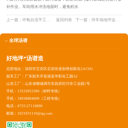
补作业。车间用水冲洗地面时，避免积水.
上一篇：
环氧自流平工艺 | 环氧自流平与环氧地坪漆的区别
返回列表
下一篇：
停车场地坪这样使用才耐用
全球汤谱
好地坪*汤谱造
总部地址：深圳市宝安区石岩街道创维创新谷2A1501
韶关工厂：广东韶关市翁源县华彩化工园A2
山东工厂：山东省聊城调市东昌府区闫寺工业园1号
手机：13533953390（材料专线）
手机：18938884699（工程专线）
电话：0755-27119890
邮箱：1021031110@qq.com